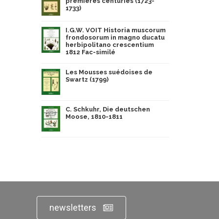
premières centuries (1723-
1733)
I.G.W. VOIT Historia muscorum
frondosorum in magno ducatu
herbipolitano crescentium
1812 Fac-similé
Les Mousses suédoises de
Swartz (1799)
C. Schkuhr, Die deutschen
Moose, 1810-1811
newsletters