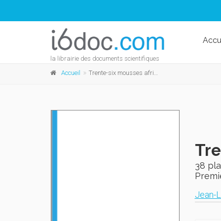
Accu
la librairie des documents scientifiques
Accueil
Trente-six mousses africaines
Tre
38 pl
Premi
Jean-L