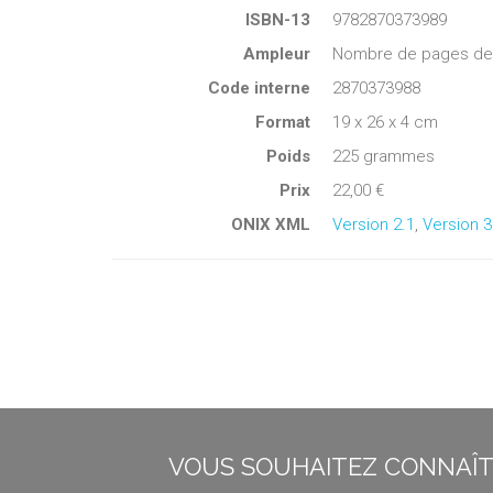
ISBN-13
9782870373989
Ampleur
Nombre de pages de c
Code interne
2870373988
Format
19 x 26 x 4 cm
Poids
225 grammes
Prix
22,00 €
ONIX XML
Version 2.1
,
Version 3
VOUS SOUHAITEZ CONNAÎTR