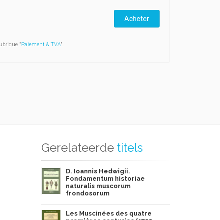
Acheter
ubrique "
Paiement & TVA
".
Gerelateerde
titels
D. Ioannis Hedwigii.
Fondamentum historiae
naturalis muscorum
frondosorum
Les Muscinées des quatre