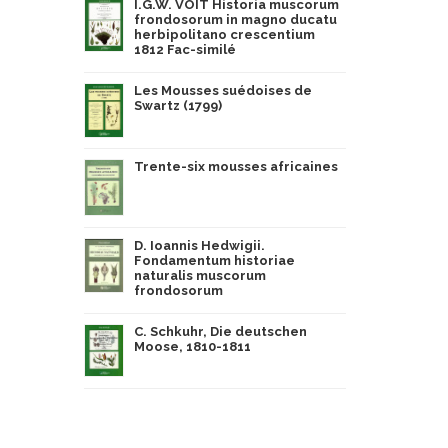
I.G.W. VOIT Historia muscorum
frondosorum in magno ducatu
herbipolitano crescentium
1812 Fac-similé
Les Mousses suédoises de
Swartz (1799)
Trente-six mousses africaines
D. Ioannis Hedwigii.
Fondamentum historiae
naturalis muscorum
frondosorum
C. Schkuhr, Die deutschen
Moose, 1810-1811