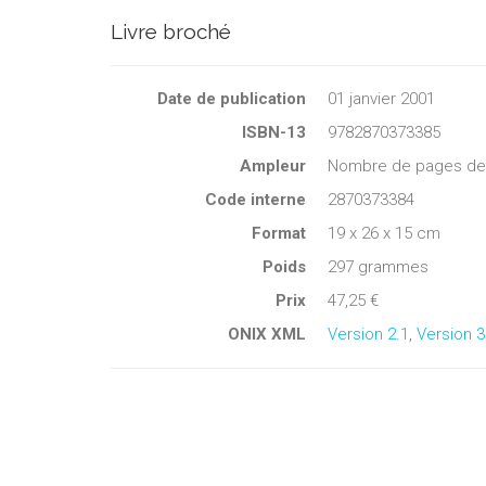
Livre broché
Date de publication
01 janvier 2001
ISBN-13
9782870373385
Ampleur
Nombre de pages de c
Code interne
2870373384
Format
19 x 26 x 15 cm
Poids
297 grammes
Prix
47,25 €
ONIX XML
Version 2.1
,
Version 3