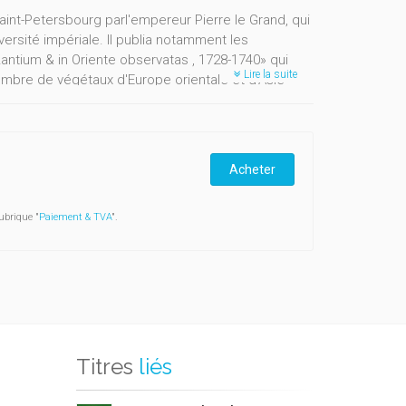
aint-Petersbourg parl'empereur Pierre le Grand, qui
rsité impériale. Il publia notamment les
antium & in Oriente observatas , 1728-1740» qui
Lire la suite
ombre de végétaux d'Europe orientale et d'Asie
 des muscinées étudiées par Buxbaum dans ses quatre
uites en couleurs.
Acheter
ubrique "
Paiement & TVA
".
Titres
liés