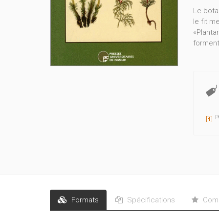
Le bota
le fit 
«Planta
forment
mineure
premièr
P
Formats
Spécifications
Comm