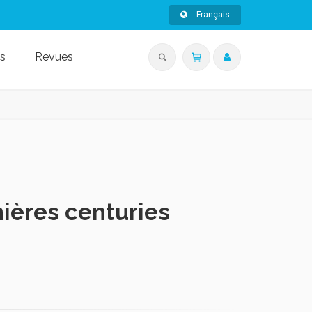
Français
s
Revues
ières centuries