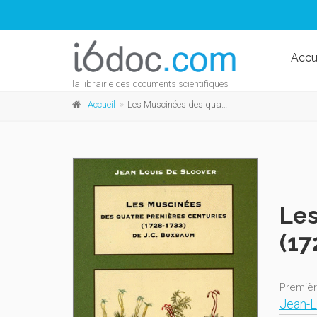
Accu
la librairie des documents scientifiques
Accueil
Les Muscinées des quatre premières centuries (1723-1733)
Les
(17
Premièr
Jean-L