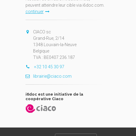
peuvent atteindre leur cible via i6doc.com.
continuer
CIACO sc
Grand-Rue, 2/14
1348 Louvain-la-Neuve
Belgique
TVA : BE0407.236.187
+32 10 45 30 97
librairie@ciaco.com
i6doc est une initiative de la
coopérative Ciaco