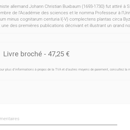
niste allemand Johann Christian Buxbaum (1693-1730) fut attiré à S
membre de l'Académie des sciences et le nomma Professeur à l'Unive
rum minus cognitarum centuria I(-V) complectens plantas circa Byz
 une des premières publications décrivant et illustrant un grand n
. Ce petit livre regroupe et reproduit les textes et illustrations
es centuries. Les planches illustrant des muscinées y sont reprod
Livre broché
-
47,25 €
our plus d'informations à propos de la TVA et d'autres moyens de paiement, consultez la r
entaires