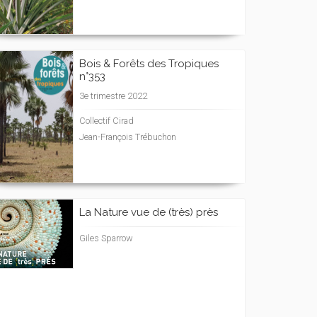
Bois & Forêts des Tropiques
n°353
3e trimestre 2022
Collectif Cirad
Jean-François Trébuchon
La Nature vue de (très) près
Giles Sparrow