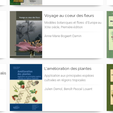
Voyage au coeur des fleurs
Modèles botaniques et flores d'Europe au
XIXe siècle, Première édition
Anne-Marie Bogaert-Damin
L'amélioration des plantes
alis
Application aux principales espèces
cultivées en régions tropicales
Julien Demol, Benoît-Pascal Louant