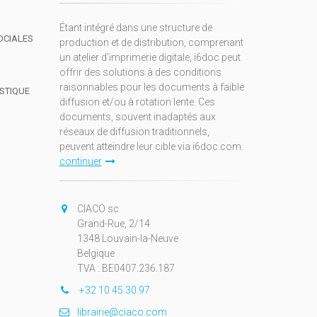
Étant intégré dans une structure de
OCIALES
production et de distribution, comprenant
un atelier d'imprimerie digitale, i6doc peut
offrir des solutions à des conditions
raisonnables pour les documents à faible
ISTIQUE
diffusion et/ou à rotation lente. Ces
documents, souvent inadaptés aux
réseaux de diffusion traditionnels,
peuvent atteindre leur cible via i6doc.com.
continuer
CIACO sc
Grand-Rue, 2/14
1348 Louvain-la-Neuve
Belgique
TVA : BE0407.236.187
+32 10 45 30 97
librairie@ciaco.com