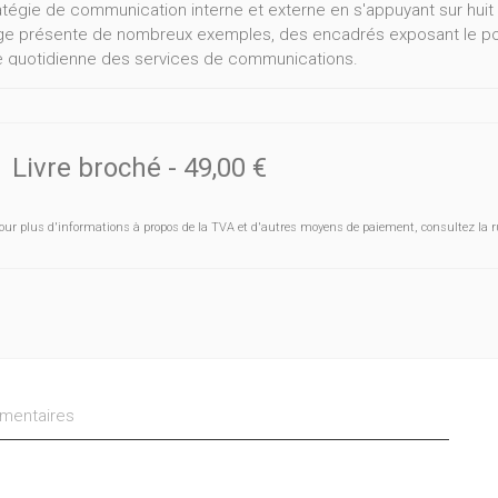
atégie de communication interne et externe en s'appuyant sur hu
ge présente de nombreux exemples, des encadrés exposant le point
e quotidienne des services de communications.
e pratique explique comment bâtir une stratégie de communication 
ues fondamentales de communication : le plan de communication ;
les relations presse ; la communication financière ; les logotypes ;
. Chaque thème, largement illustré, est traité sous quatre angles :
Livre broché
-
49,00 €
e suivre ; comment répartir les responsabilités ; quel budget allou
ouvrage répond aux questions que se posent toutes les entreprises q
our plus d'informations à propos de la TVA et d'autres moyens de paiement, consultez la r
 à la pratique quotidienne des services de communication, elle r
nt aux métiers de la communication en entreprises, en agences, en 
entaires