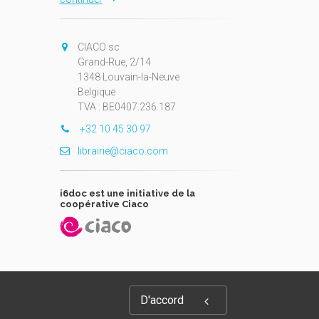
CIACO sc
Grand-Rue, 2/14
1348 Louvain-la-Neuve
Belgique
TVA : BE0407.236.187
+32 10 45 30 97
librairie@ciaco.com
i6doc est une initiative de la
coopérative Ciaco
D'accord