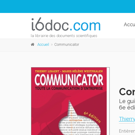
Accu
la librairie des documents scientifiques
Accueil
Communicator
Co
Le gui
6e édi
Thierry
Entière