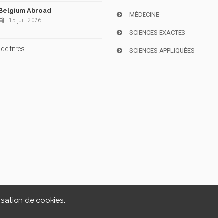
Belgium Abroad
MÉDECINE
15 juil. 2026
SCIENCES EXACTES
de titres
SCIENCES APPLIQUÉES
isation de cookies.
Copyright © 2026, i6doc. Powered by
GiantChair
. All Rights Reserved