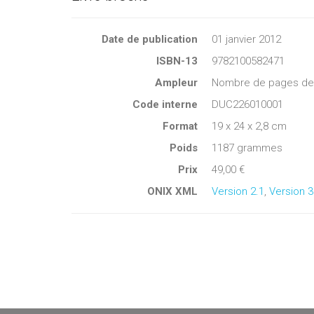
Date de publication
01 janvier 2012
ISBN-13
9782100582471
Ampleur
Nombre de pages de c
Code interne
DUC226010001
Format
19 x 24 x 2,8 cm
Poids
1187 grammes
Prix
49,00 €
ONIX XML
Version 2.1
,
Version 3