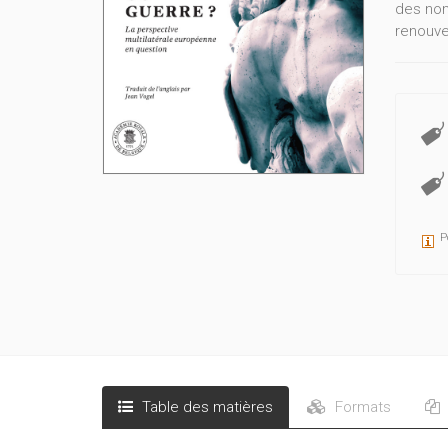
des nom
renouve
P
Table des matières
Formats