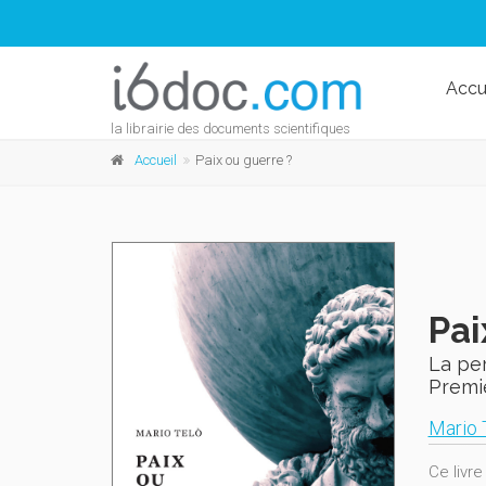
Accu
la librairie des documents scientifiques
Accueil
Paix ou guerre ?
Pai
La pe
Premi
Mario 
Ce livre