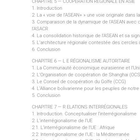
CHAPITRE 5 — COOPÉRATION RÉGIONALE EN ASIE
1. Introduction
2. La « voie de l’ASEAN+ » une voie originale dans l
3. Comparaison de la dynamique de l’ASEAN avec d’
l’ASACR
4. La consolidation historique de l’ASEAN et sa sign
5. L’architecture régionale contestée des cercle
6. Conclusion
CHAPITRE 6 — L E RÉGIONALISME AUTORITAIRE
1. La Communauté économique eurasienne et l’U
2. L’Organisation de coopération de Shanghai (OC
3. Le Conseil de coopération du Golfe (CCG)
4. L’Alliance bolivarienne pour les peuples de not
5. Conclusion
CHAPITRE 7 — R ELATIONS INTERRÉGIONALES
1. Introduction. Conceptualiser l’interrégionalisme
2. L’interrégionalisme de l’UE
2.1. L’interrégionalisme de l’UE : Afrique
2.2. Interrégionalisme de l’UE : la Méditerranée