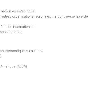
a région Asie-Pacifique
autres organisations régionales : le contre-exemple de
ification internationale
s concentriques
nion économique eurasienne
S)
re Amérique (ALBA)