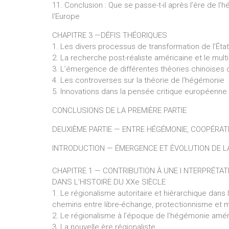
11. Conclusion : Que se passe-t-il après l’ère de l
l’Europe
CHAPITRE 3 —DÉFIS THÉORIQUES
1. Les divers processus de transformation de l’Éta
2. La recherche post-réaliste américaine et le mult
3. L’émergence de différentes théories chinoises d
4. Les controverses sur la théorie de l’hégémonie
5. Innovations dans la pensée critique européenne
CONCLUSIONS DE LA PREMIÈRE PARTIE
DEUXIÈME PARTIE — ENTRE HÉGÉMONIE, COOPÉRA
INTRODUCTION — ÉMERGENCE ET ÉVOLUTION DE L
CHAPITRE 1 — CONTRIBUTION À UNE I NTERPRÉTAT
DANS L’HISTOIRE DU XXe SIÈCLE
1. Le régionalisme autoritaire et hiérarchique dans
chemins entre libre-échange, protectionnisme et 
2. Le régionalisme à l’époque de l’hégémonie amé
3. La nouvelle ère régionaliste