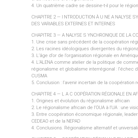
4. Un quatrième cadre se dessine-t-il pour le régio
CHAPITRE 2 — I NTRODUCTION À U NE A NALYSE S
DES VARIABLES EXTERNES ET INTERNES
CHAPITRE 3 — A NALYSE S YNCHRONIQUE DE LA C
1. Une crise sans précédent de la coopération régi
2. Les racines idéologiques divergentes du régio
3. L’âge d’or de l’organisation régionale en Amériqu
4. L’ALENA comme atelier de la politique de commer
régionalisme et globalisme interrégional : l’échec 
CUSMA
5. Conclusion : l’avenir incertain de la coopération
CHAPITRE 4 — L A C OOPÉRATION RÉGIONALE EN A
1. Origines et évolution du régionalisme africain
2. Le régionalisme africain de l’OUA à l’UA : une vi
3. Entre coopération économique régionale, leaders
CEDEAO et de la NEPAD
4. Conclusions. Régionalisme alternatif et universal