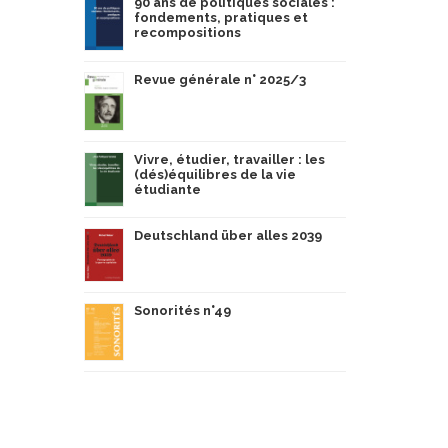
90 ans de politiques sociales :
fondements, pratiques et
recompositions
Revue générale n° 2025/3
Vivre, étudier, travailler : les
(dés)équilibres de la vie
étudiante
Deutschland über alles 2039
Sonorités n°49