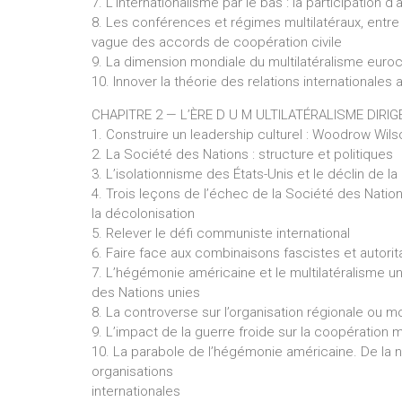
7. L’internationalisme par le bas : la participation d
8. Les conférences et régimes multilatéraux, entre
vague des accords de coopération civile
9. La dimension mondiale du multilatéralisme eur
10. Innover la théorie des relations internationales
CHAPITRE 2 — L’ÈRE D U M ULTILATÉRALISME DIRIG
1. Construire un leadership culturel : Woodrow Wil
2. La Société des Nations : structure et politiques
3. L’isolationnisme des États-Unis et le déclin de 
4. Trois leçons de l’échec de la Société des Nati
la décolonisation
5. Relever le défi communiste international
6. Faire face aux combinaisons fascistes et autori
7. L’hégémonie américaine et le multilatéralisme 
des Nations unies
8. La controverse sur l’organisation régionale ou 
9. L’impact de la guerre froide sur la coopération m
10. La parabole de l’hégémonie américaine. De la nou
organisations
internationales