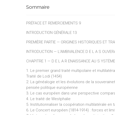
Sommaire
PRÉFACE ET REMERCIEMENTS 9
INTRODUCTION GÉNÉRALE 13
PREMIÈRE PARTIE — ORIGINES HISTORIQUES ET T
INTRODUCTION — L'AMBIVALENCE D E L A S OUVER
CHAPITRE 1 — D E L A R ENAISSANCE AU S YSTÈ
1. Le premier grand traité multipolaire et multilatér
Traité de Lodi (1454)
2. La généalogie et les évolutions de la souverainet
pensée politique européenne
3. Le cas européen dans une perspective compar
4. Le traité de Westphalie
5. Institutionnaliser la coopération multilatérale en 
6. Le Concert européen (1814-1914) : forces et lim