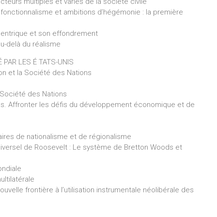
’acteurs multiples et variés de la société civile
 fonctionnalisme et ambitions d’hégémonie : la première
ocentrique et son effondrement
 au-delà du réalisme
É PAR LES É TATS-UNIS
son et la Société des Nations
la Société des Nations
ons. Affronter les défis du développement économique et de
taires de nationalisme et de régionalisme
universel de Roosevelt : Le système de Bretton Woods et
mondiale
ultilatérale
velle frontière à l’utilisation instrumentale néolibérale des