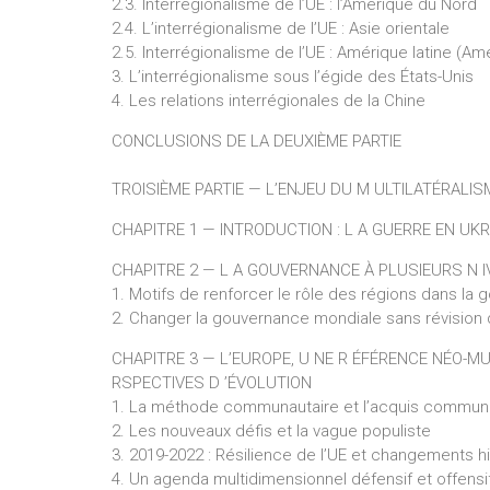
2.3. Interrégionalisme de l’UE : l’Amérique du Nord
2.4. L’interrégionalisme de l’UE : Asie orientale
2.5. Interrégionalisme de l’UE : Amérique latine (A
3. L’interrégionalisme sous l’égide des États-Unis
4. Les relations interrégionales de la Chine
CONCLUSIONS DE LA DEUXIÈME PARTIE
TROISIÈME PARTIE — L’ENJEU DU M ULTILATÉRALIS
CHAPITRE 1 — INTRODUCTION : L A GUERRE EN UK
CHAPITRE 2 — L A GOUVERNANCE À PLUSIEURS N 
1. Motifs de renforcer le rôle des régions dans l
2. Changer la gouvernance mondiale sans révision 
CHAPITRE 3 — L’EUROPE, U NE R ÉFÉRENCE NÉO-MU
RSPECTIVES D ’ÉVOLUTION
1. La méthode communautaire et l’acquis commun
2. Les nouveaux défis et la vague populiste
3. 2019-2022 : Résilience de l’UE et changements h
4. Un agenda multidimensionnel défensif et offens