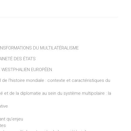
RANSFORMATIONS DU MULTILATÉRALISME
AINETÉ DES ÉTATS
ME WESTPHALIEN EUROPÉEN
al de l'histoire mondiale : contexte et caractéristiques du
é et de la diplomatie au sein du système multipolaire : la
ative
tant qu’enjeu
ites