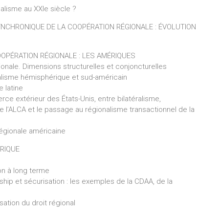
nalisme au XXIe siècle ?
YNCHRONIQUE DE LA COOPÉRATION RÉGIONALE : ÉVOLUTION
OOPÉRATION RÉGIONALE : LES AMÉRIQUES
onale. Dimensions structurelles et conjoncturelles
nalisme hémisphérique et sud-américain
e latine
ce extérieur des États-Unis, entre bilatéralisme,
de l’ALCA et le passage au régionalisme transactionnel de la
 régionale américaine
FRIQUE
sion à long terme
hip et sécurisation : les exemples de la CDAA, de la
isation du droit régional