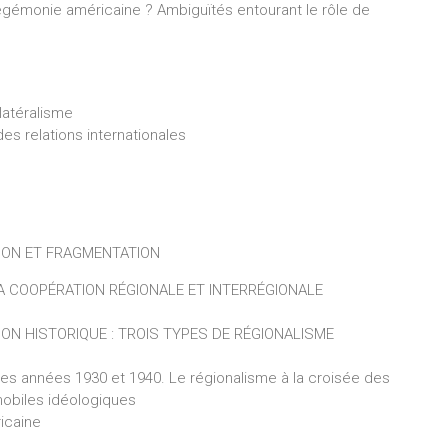
’hégémonie américaine ? Ambiguïtés entourant le rôle de
t
ilatéralisme
es relations internationales
TION ET FRAGMENTATION
A COOPÉRATION RÉGIONALE ET INTERRÉGIONALE
ION HISTORIQUE : TROIS TYPES DE RÉGIONALISME
 les années 1930 et 1940. Le régionalisme à la croisée des
mobiles idéologiques
ricaine