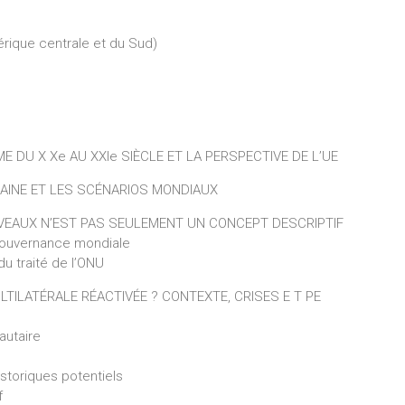
mérique centrale et du Sud)
ME DU X Xe AU XXIe SIÈCLE ET LA PERSPECTIVE DE L’UE
RAINE ET LES SCÉNARIOS MONDIAUX
IVEAUX N’EST PAS SEULEMENT UN CONCEPT DESCRIPTIF
a gouvernance mondiale
du traité de l’ONU
LTILATÉRALE RÉACTIVÉE ? CONTEXTE, CRISES E T PE
autaire
istoriques potentiels
if