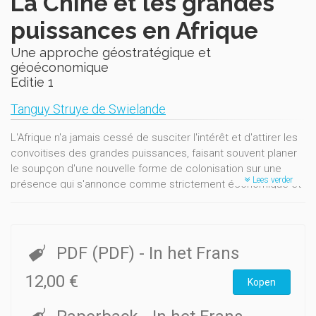
La Chine et les grandes
puissances en Afrique
Une approche géostratégique et
géoéconomique
Editie 1
Tanguy Struye de Swielande
L'Afrique n'a jamais cessé de susciter l'intérêt et d'attirer les
convoitises des grandes puissances, faisant souvent planer
le soupçon d'une nouvelle forme de colonisation sur une
Lees verder
présence qui s'annonce comme strictement économique et
marchande mais joue inévitablement sur un fond
géopolitique. Dans ce concert d'influences, si les États-Unis
et l'Europe gardent une place importante, la Chine se
présente comme la nouvelle puissance, sans complexe lié au
PDF (PDF)
- In het Frans
passé, sans états d'âme quant au bien-être des populations
ou au respect des droits de l'homme.
12,00 €
Kopen
Quel modèle préférer : le modèle occidental, qui associe le