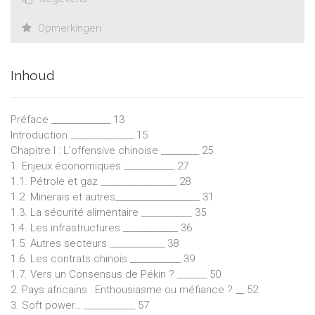
Opmerkingen
Inhoud
Préface ______________ 13
Introduction _______________ 15
Chapitre I : L'offensive chinoise _________ 25
1. Enjeux économiques ____________ 27
1.1. Pétrole et gaz __________________ 28
1.2. Minerais et autres____________________ 31
1.3. La sécurité alimentaire ____________ 35
1.4. Les infrastructures _____________ 36
1.5. Autres secteurs _____________ 38
1.6. Les contrats chinois ____________ 39
1.7. Vers un Consensus de Pékin ? _______ 50
2. Pays africains : Enthousiasme ou méfiance ? __ 52
3. Soft power… ____________ 57