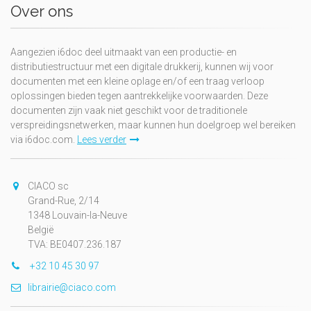
Over ons
Aangezien i6doc deel uitmaakt van een productie- en
distributiestructuur met een digitale drukkerij, kunnen wij voor
documenten met een kleine oplage en/of een traag verloop
oplossingen bieden tegen aantrekkelijke voorwaarden. Deze
documenten zijn vaak niet geschikt voor de traditionele
verspreidingsnetwerken, maar kunnen hun doelgroep wel bereiken
via i6doc.com.
Lees verder
CIACO sc
Grand-Rue, 2/14
1348 Louvain-la-Neuve
België
TVA: BE0407.236.187
+32 10 45 30 97
librairie@ciaco.com