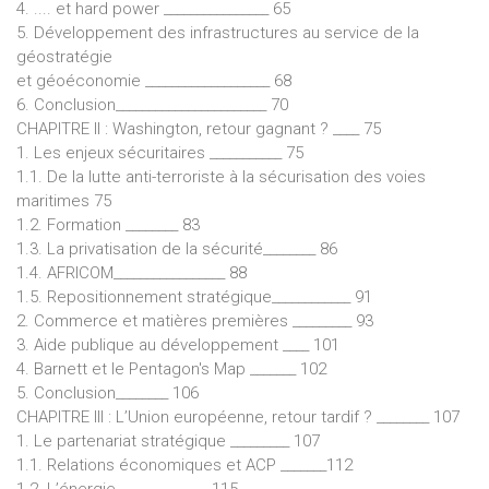
4. .... et hard power ________________ 65
5. Développement des infrastructures au service de la
géostratégie
et géoéconomie ___________________ 68
6. Conclusion_______________________ 70
CHAPITRE II : Washington, retour gagnant ? ____ 75
1. Les enjeux sécuritaires ___________ 75
1.1. De la lutte anti-terroriste à la sécurisation des voies
maritimes 75
1.2. Formation ________ 83
1.3. La privatisation de la sécurité________ 86
1.4. AFRICOM_________________ 88
1.5. Repositionnement stratégique____________ 91
2. Commerce et matières premières _________ 93
3. Aide publique au développement ____ 101
4. Barnett et le Pentagon's Map _______ 102
5. Conclusion________ 106
CHAPITRE III : L’Union européenne, retour tardif ? ________ 107
1. Le partenariat stratégique _________ 107
1.1. Relations économiques et ACP _______112
1.2. L’énergie ______________115