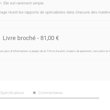
n. Elle est rarement simple.
rage réunit les rapports de spécialistes dans chacune des matièr
it civil et commercial d’abord, Cédric Eyben et Jean Acolty rappell
t la loi du 10 juin 1998 dans ses dispositions civiles ;
oit des assurances, John Dehaene s’attache plus spécifiquement à 
Livre broché
-
81,00 €
nnellement distinguées : celles dérivant du contrat et celles exerc
n droit du travail qu'en droit de la sécurité sociale, Olivier Vlassemb
our plus d'informations à propos de la TVA et d'autres moyens de paiement, consultez la r
a prescription, pendant, après et en marge du contrat de travail ;
it administratif, Michel Kaiser aborde la prescription des actions co
it fiscal, Christophe Lenoir détaille les délais : d’abord les délais 
les délais de prescription et de recours tant pour les impôts direc
oit pénal enfin, Frank Discepoli expose l’état actuel de la situati
Spécifications
Commentaires
rage est destiné à tous les praticiens du droit ; ils sont régulièr
fession.