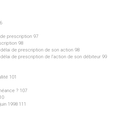
96
 de prescription 97
scription 98
 délai de prescription de son action 98
 délai de prescription de l’action de son débiteur 99
llité 101
chéance ? 107
10
 juin 1998 111