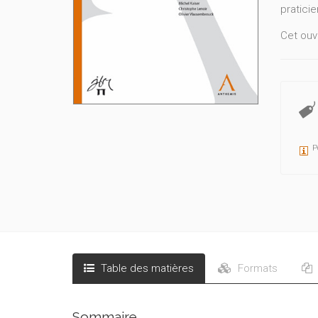
praticie
Cet ouv
- en dro
examinen
- en dr
traditio
- tant e
P
face à l
- en dro
- en dro
ensuite 
- en dr
Table des matières
Formats
Cet ouv
leur pro
Sommaire