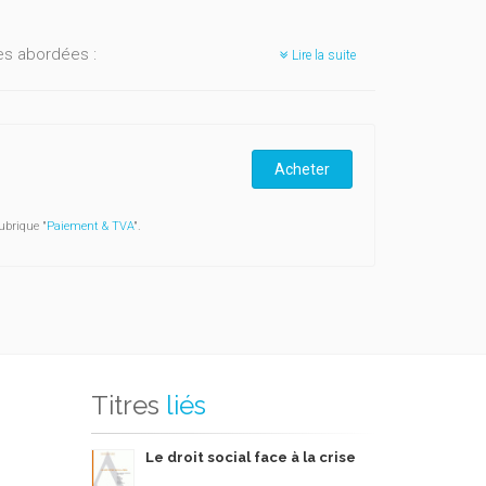
es abordées :
Lire la suite
ent les principes gouvernant la matière et
la prescription des deux catégories d’actions
Acheter
ées directement par la victime ;
rouck présente la situation du travailleur salarié
ubrique "
Paiement & TVA
".
ntre les pouvoirs publics ;
d’imposition pour les impôts sur les revenus et
ts que pour la TVA ;
on et propose une méthode systématique de calcul.
Titres
liés
ement confrontés à ces questions dans l’exercice de
Le droit social face à la crise