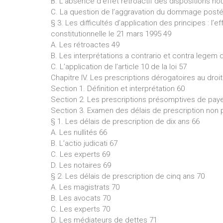
B. L’absence d’effet rétroactif des dispositions no
C. La question de l’aggravation du dommage postéri
§ 3. Les difficultés d’application des principes : l’
constitutionnelle le 21 mars 1995 49
A. Les rétroactes 49
B. Les interprétations a contrario et contra legem de 
C. L’application de l’article 10 de la loi 57
Chapitre IV. Les prescriptions dérogatoires au dro
Section 1. Définition et interprétation 60
Section 2. Les prescriptions présomptives de pa
Section 3. Examen des délais de prescription no
§ 1. Les délais de prescription de dix ans 66
A. Les nullités 66
B. L’actio judicati 67
C. Les experts 69
D. Les notaires 69
§ 2. Les délais de prescription de cinq ans 70
A. Les magistrats 70
B. Les avocats 70
C. Les experts 70
D. Les médiateurs de dettes 71