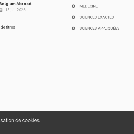
Belgium Abroad
MÉDECINE
15 juil. 2026
SCIENCES EXACTES
de titres
SCIENCES APPLIQUÉES
isation de cookies.
Copyright © 2026, i6doc. Powered by
GiantChair
. All Rights Reserved