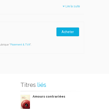
Lire la suite
Acheter
ubrique "
Paiement & TVA
".
Titres
liés
Amours contrariées