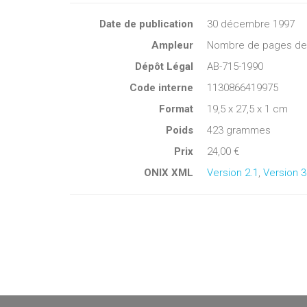
Date de publication
30 décembre 1997
Ampleur
Nombre de pages de c
Dépôt Légal
AB-715-1990
Code interne
1130866419975
Format
19,5 x 27,5 x 1 cm
Poids
423 grammes
Prix
24,00 €
ONIX XML
Version 2.1
,
Version 3