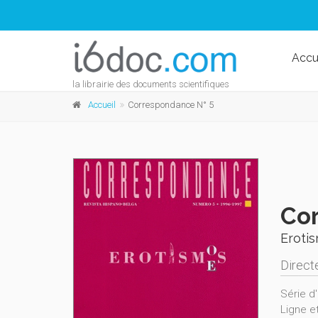
Accu
la librairie des documents scientifiques
Accueil
Correspondance N° 5
Cor
Erotis
Directe
Série d'
Ligne e