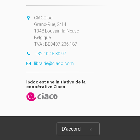
CIACO sc
Grand-Rue, 2/14
1348 Louvain-la-Neuve
Belgique
TVA : BE0407.236.187
+32 10 45 30 97
librairie@ciaco.com
i6doc est une initiative de la
coopérative Ciaco
D'accord