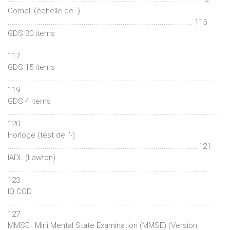
Cornell (échelle de -)
.......................................................................................... 115
GDS 30 items
.....................................................................................................
117
GDS 15 items
.....................................................................................................
119
GDS 4 items
.......................................................................................................
120
Horloge (test de l’-)
............................................................................................ 121
IADL (Lawton)
..................................................................................................
123
IQ COD
............................................................................................................
127
MMSE : Mini Mental State Examination (MMSE) (Version