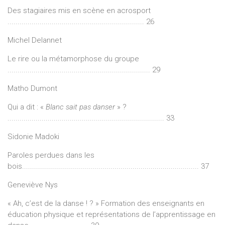
Des stagiaires mis en scène en acrosport
.................................................................... 26
Michel Delannet
Le rire ou la métamorphose du groupe
....................................................................... 29
Matho Dumont
Qui a dit : «
Blanc sait pas danser
» ?
.............................................................................. 33
Sidonie Madoki
Paroles perdues dans les
bois........................................................................................ 37
Geneviève Nys
« Ah, c’est de la danse ! ? » Formation des enseignants en
éducation physique et représentations de l’apprentissage en