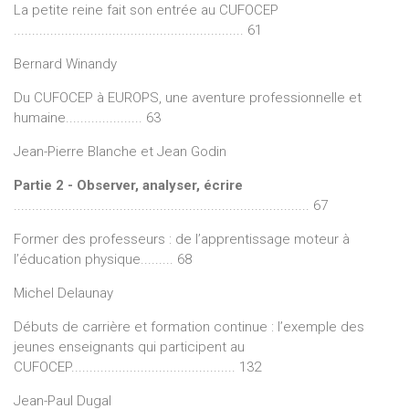
La petite reine fait son entrée au CUFOCEP
............................................................... 61
Bernard Winandy
Du CUFOCEP à EUROPS, une aventure professionnelle et
humaine..................... 63
Jean-Pierre Blanche et Jean Godin
Partie 2 - Observer, analyser, écrire
................................................................................. 67
Former des professeurs : de l’apprentissage moteur à
l’éducation physique......... 68
Michel Delaunay
Débuts de carrière et formation continue : l’exemple des
jeunes enseignants qui participent au
CUFOCEP............................................. 132
Jean-Paul Dugal