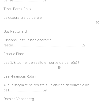
danse ............................. 39
Tizou Perez-Roux
La quadrature du cercle
................................................................................................. 49
Guy Petitgirard
L’inconnu est un bon endroit où
rester........................................................................ 52
Enrique Pisani
Les 2/3 tournent en salto en sortie de barre(s) !
......................................................... 54
Jean-François Robin
Aucun stagiaire ne résiste au plaisir de découvrir le kin-
ball................................... 59
Damien Vandeberg