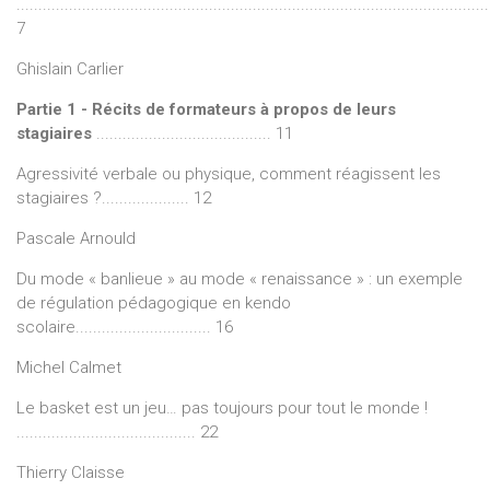
............................................................................................................
7
Ghislain Carlier
Partie 1 - Récits de formateurs à propos de leurs
stagiaires
........................................ 11
Agressivité verbale ou physique, comment réagissent les
stagiaires ?.................... 12
Pascale Arnould
Du mode « banlieue » au mode « renaissance » : un exemple
de régulation pédagogique en kendo
scolaire............................... 16
Michel Calmet
Le basket est un jeu… pas toujours pour tout le monde !
......................................... 22
Thierry Claisse