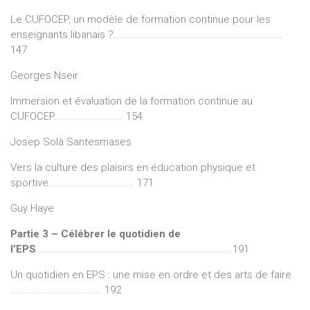
Le CUFOCEP, un modèle de formation continue pour les
enseignants libanais ?.............................................................
147
Georges Nseir
Immersion et évaluation de la formation continue au
CUFOCEP......................... 154
Josep Solà Santesmases
Vers la culture des plaisirs en éducation physique et
sportive............................... 171
Guy Haye
Partie 3 – Célébrer le quotidien de
l’EPS
...................................................................... 191
Un quotidien en EPS : une mise en ordre et des arts de faire
................................. 192