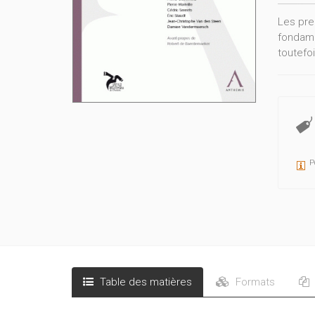
Les pre
fondamen
toutefo
P
Table des matières
Formats