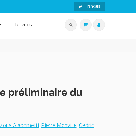
Français
s
Revues
se préliminaire du
Mona Giacometti
,
Pierre Monville
,
Cédric