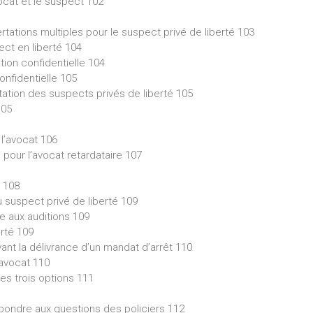
vocat et le suspect 102
rtations multiples pour le suspect privé de liberté 103
ect en liberté 104
ation confidentielle 104
onfidentielle 105
tation des suspects privés de liberté 105
105
 l’avocat 106
 pour l’avocat retardataire 107
? 108
u suspect privé de liberté 109
e aux auditions 109
rté 109
ant la délivrance d’un mandat d’arrêt 110
’avocat 110
les trois options 111
épondre aux questions des policiers 112