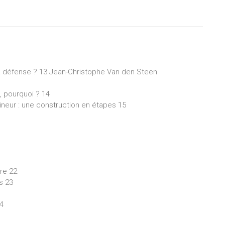
 la défense ? 13 Jean-Christophe Van den Steen
, pourquoi ? 14
ineur : une construction en étapes 15
ure 22
s 23
24