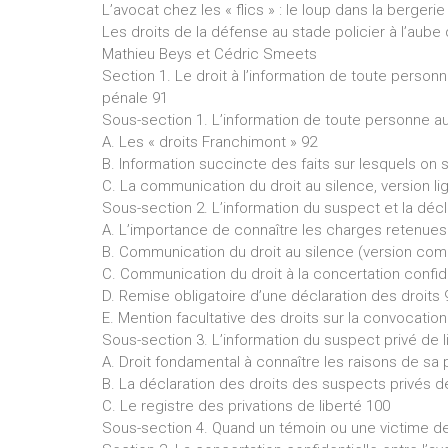
L’avocat chez les « flics » : le loup dans la bergeri
Les droits de la défense au stade policier à l’aube 
Mathieu Beys et Cédric Smeets
Section 1. Le droit à l’information de toute perso
pénale 91
Sous-section 1. L’information de toute personne a
A. Les « droits Franchimont » 92
B. Information succincte des faits sur lesquels on
C. La communication du droit au silence, version li
Sous-section 2. L’information du suspect et la décl
A. L’importance de connaître les charges retenues
B. Communication du droit au silence (version com
C. Communication du droit à la concertation confide
D. Remise obligatoire d’une déclaration des droits 
E. Mention facultative des droits sur la convocati
Sous-section 3. L’information du suspect privé de l
A. Droit fondamental à connaître les raisons de sa p
B. La déclaration des droits des suspects privés de
C. Le registre des privations de liberté 100
Sous-section 4. Quand un témoin ou une victime dev