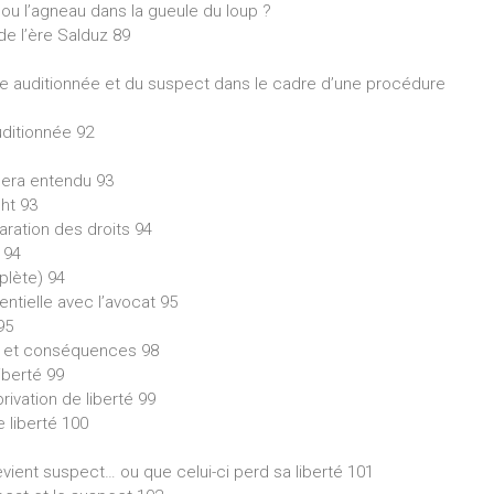
e ou l’agneau dans la gueule du loup ?
de l’ère Salduz 89
nne auditionnée et du suspect dans le cadre d’une procédure
uditionnée 92
 sera entendu 93
ght 93
aration des droits 94
 94
plète) 94
ntielle avec l’avocat 95
95
on et conséquences 98
iberté 99
rivation de liberté 99
 liberté 100
ient suspect… ou que celui-ci perd sa liberté 101