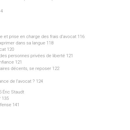
14
se et prise en charge des frais d’avocat 116
’exprimer dans sa langue 118
ocat 120
 des personnes privées de liberté 121
nfiance 121
taires décents, se reposer 122
tance de l’avocat ? 124
5 Éric Staudt
? 135
défense 141