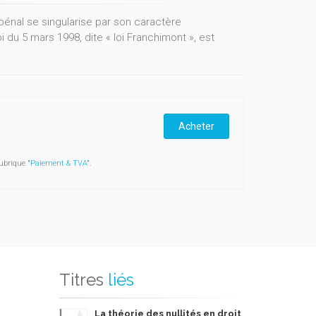
énal se singularise par son caractère
i du 5 mars 1998, dite « loi Franchimont », est
Acheter
ubrique "
Paiement & TVA
".
Titres
liés
La théorie des nullités en droit