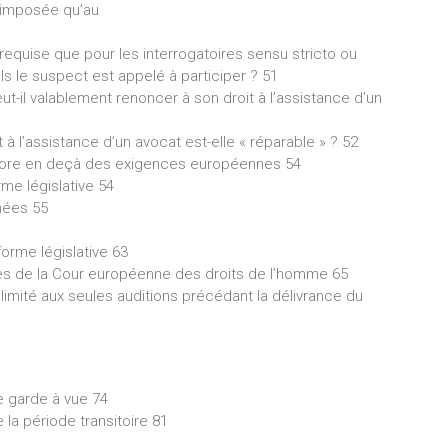
e imposée qu’au
 requise que pour les interrogatoires sensu stricto ou
s le suspect est appelé à participer ? 51
t-il valablement renoncer à son droit à l’assistance d’un
à l’assistance d’un avocat est-elle « réparable » ? 52
encore en deçà des exigences européennes 54
me législative 54
nées 55
forme législative 63
s de la Cour européenne des droits de l’homme 65
t limité aux seules auditions précédant la délivrance du
le garde à vue 74
la période transitoire 81