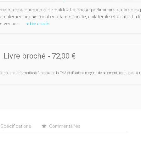
miers enseignements de Salduz La phase préliminaire du procès p
talement inquisitorial en étant secrète, unilatérale et écrite. La lo
is venue...
Lire la suite
Livre broché
-
72,00 €
our plus d'informations à propos de la TVA et d'autres moyens de paiement, consultez la r
Spécifications
Commentaires