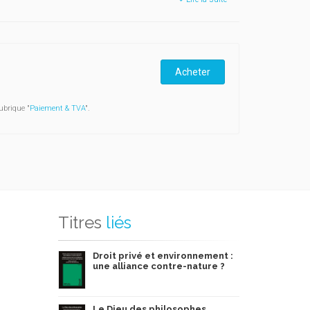
Acheter
ubrique "
Paiement & TVA
".
Titres
liés
Droit privé et environnement :
une alliance contre-nature ?
Le Dieu des philosophes