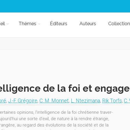
eil
Thèmes
Éditeurs
Auteurs
Collection
elligence de la foi et engag
oré
,
J.-F. Grégoire
,
C. M. Monnet
,
L. Ntezimana
,
Rik Torfs
,
C.
rtaines opinions, l'intelligence de la foi chrétienne traver-
ujourd’hui une sorte d’exil, de nature à la rendre étrange,
rangère, au regard des évolutions de la société et de la