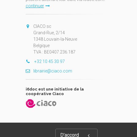
continuer
CIACO sc
Grand-Rue, 2/14
1348 Louvain-la-Neuve
Belgique
TVA : BE0407.236.187
+32 10 45 30 97
librairie@ciaco.com
i6doc est une initiative de la
coopérative Ciaco
D'accord