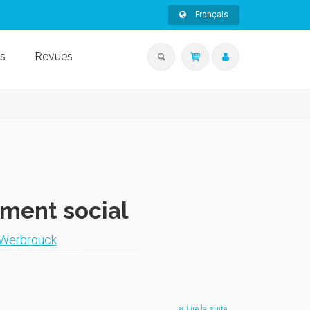
Français
s
Revues
ement social
 Werbrouck
Lire la suite