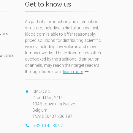
Get to know us
As part of a production and distribution
structure, including a digital printing unit,
NCES
i6doc.com is able to offer reasonably-
priced solutions for distributing scientific
works, including low volume and slow
turnover works. These documents, often
GUISTICS
overlooked by the traditional distribution
channels, may reach their target readers
through i6doc.com.
learn more
N
CIACO sc
Grand-Rue, 2/14
1348 Louvain-la-Neuve
Belgium
TVA: BE0407.236.187
+32 10 45 30 97