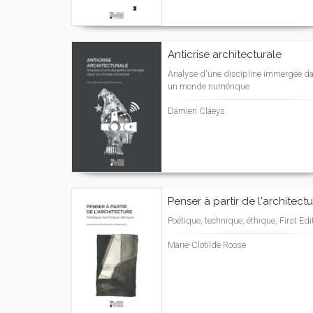
Anticrise architecturale
Analyse d'une discipline immergée d
un monde numérique
Damien Claeys
Penser à partir de l'architect
Poétique, technique, éthique, First Edi
Marie-Clotilde Roose