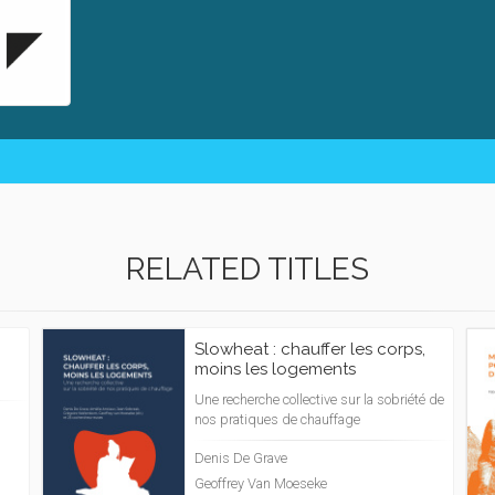
RELATED TITLES
Slowheat : chauffer les corps,
moins les logements
Une recherche collective sur la sobriété de
nos pratiques de chauffage
Denis De Grave
Geoffrey Van Moeseke