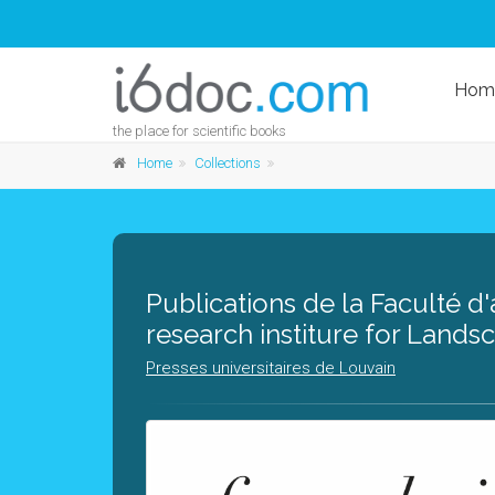
Hom
the place for scientific books
Home
Collections
Publications de la Faculté d
research institure for Lands
Presses universitaires de Louvain