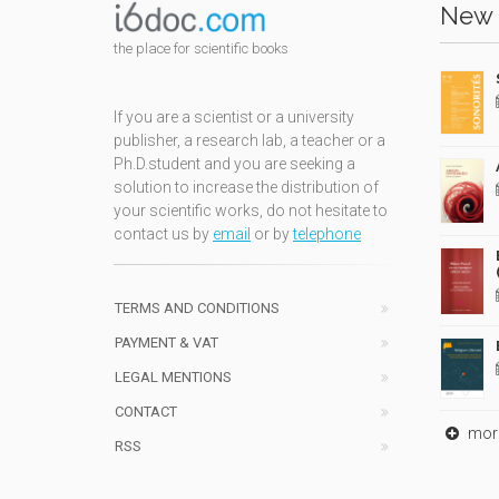
New 
the place for scientific books
If you are a scientist or a university
publisher, a research lab, a teacher or a
Ph.D.student and you are seeking a
solution to increase the distribution of
your scientific works, do not hesitate to
contact us by
email
or by
telephone
TERMS AND CONDITIONS
PAYMENT & VAT
LEGAL MENTIONS
CONTACT
mor
RSS