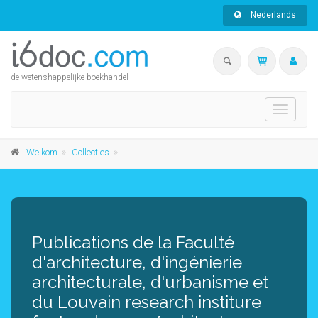
Nederlands
de wetenshappelijke boekhandel
Toggle
navigati
Welkom
Collecties
Publications de la Faculté
d'architecture, d'ingénierie
architecturale, d'urbanisme et
du Louvain research institure