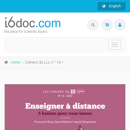
English
the place for scientific books
Toggle
navigati
Home
Cahiers du LLL n ° 14 – 2023