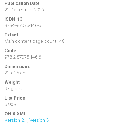
Publication Date
Ce
Courrier hebdomadaire
permet de voir dans quelle mesure
21 December 2016
les entreprises internationales introduisent les pratiques de
ISBN-13
salaire variable au niveau de leurs filiales belges. Sur la base
978-2-87075-146-6
d’une enquête menée auprès de quelque 200 multinationales
Extent
implantées en Belgique, l’étude identifie les facteurs qui
Main content page count : 48
contribuent au développement de ces pratiques. M. Van den
broeck montre que, à l’influence de la maison mère et du
Code
groupe multinational, s’ajoute celle de l’environnement
978-2-87075-146-6
institutionnel belge.
Dimensions
21 x 25 cm
Weight
97 grams
List Price
6.90 €
ONIX XML
Version 2.1
,
Version 3