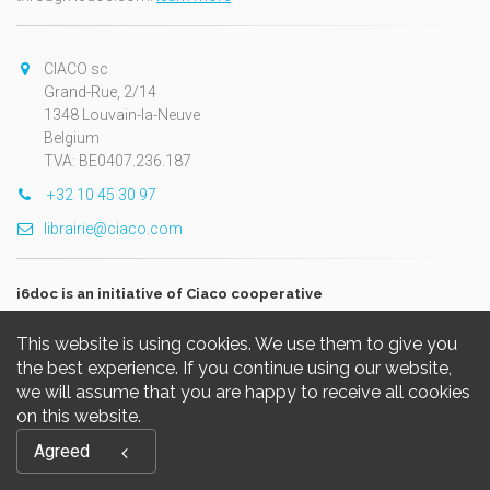
CIACO sc
Grand-Rue, 2/14
1348 Louvain-la-Neuve
Belgium
TVA: BE0407.236.187
+32 10 45 30 97
librairie@ciaco.com
i6doc is an initiative of Ciaco cooperative
This website is using cookies. We use them to give you
the best experience. If you continue using our website,
we will assume that you are happy to receive all cookies
on this website.
Copyright © 2026, i6doc. Powered by
GiantChair
. All Rights
Agreed
Reserved