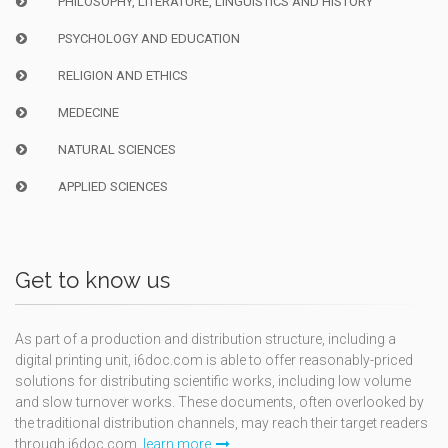
PHILOSOPHY, LITERATURE, LINGUISTICS AND HISTORY
PSYCHOLOGY AND EDUCATION
RELIGION AND ETHICS
MEDECINE
NATURAL SCIENCES
APPLIED SCIENCES
Get to know us
As part of a production and distribution structure, including a
digital printing unit, i6doc.com is able to offer reasonably-priced
solutions for distributing scientific works, including low volume
and slow turnover works. These documents, often overlooked by
the traditional distribution channels, may reach their target readers
through i6doc.com.
learn more