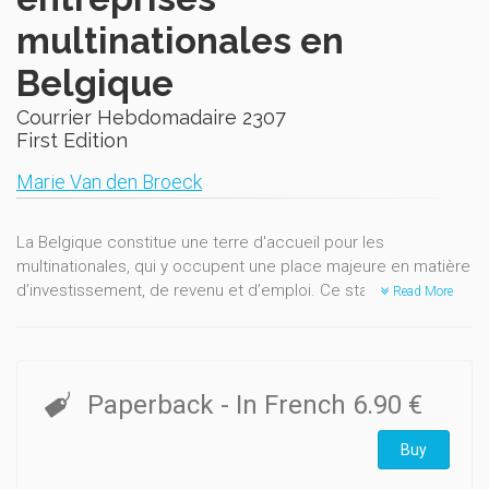
multinationales en
Belgique
Courrier Hebdomadaire 2307
First Edition
Marie Van den Broeck
La Belgique constitue une terre d'accueil pour les
multinationales, qui y occupent une place majeure en matière
d’investissement, de revenu et d’emploi. Ce statut d’acteurs
Read More
économiques de premier plan leur confère
ipso facto
une
influence certaine sur les relations de travail ayant cours dans
le pays, notamment pour ce qui concerne la détermination
des rémunérations.
Paperback
- In French
6.90 €
Au niveau mondial, une évolution majeure des dernières
Buy
décennies est l’engouement des entreprises pour les
pratiques de salaire variable (dites aussi de flexibilité