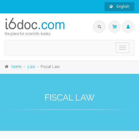
English
the place for scientific books
Toggle
navigati
Home
Law
Fiscal Law
FISCAL LAW