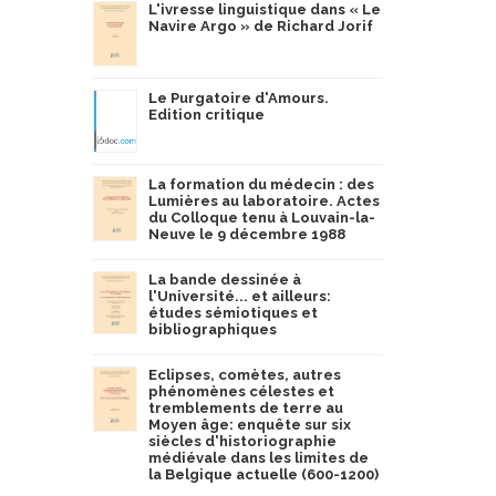
L'ivresse linguistique dans « Le
Navire Argo » de Richard Jorif
Le Purgatoire d'Amours.
Edition critique
La formation du médecin : des
Lumières au laboratoire. Actes
du Colloque tenu à Louvain-la-
Neuve le 9 décembre 1988
La bande dessinée à
l'Université... et ailleurs:
études sémiotiques et
bibliographiques
Eclipses, comètes, autres
phénomènes célestes et
tremblements de terre au
Moyen âge: enquête sur six
siècles d'historiographie
médiévale dans les limites de
la Belgique actuelle (600-1200)