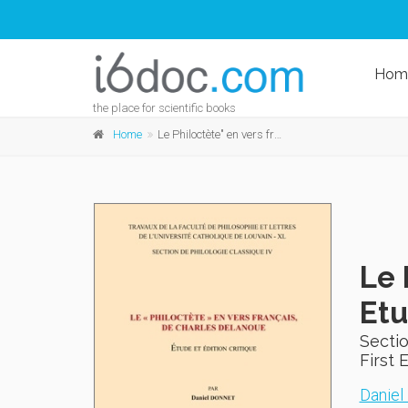
Hom
the place for scientific books
Home
Le Philoctète" en vers français de Charles Delanoue. Etude et édition critique
Le 
Etu
Sectio
First 
Daniel