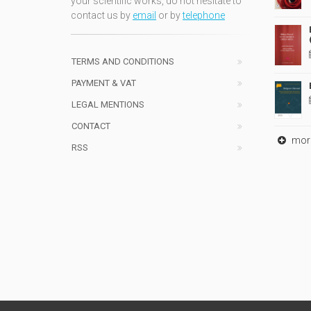
your scientific works, do not hesitate to
contact us by
email
or by
telephone
TERMS AND CONDITIONS
PAYMENT & VAT
LEGAL MENTIONS
CONTACT
mor
RSS