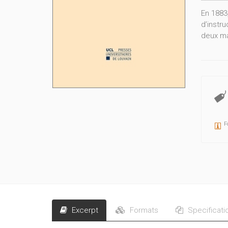
En 1883
d’instr
deux ma
F
Excerpt
Formats
Specificati