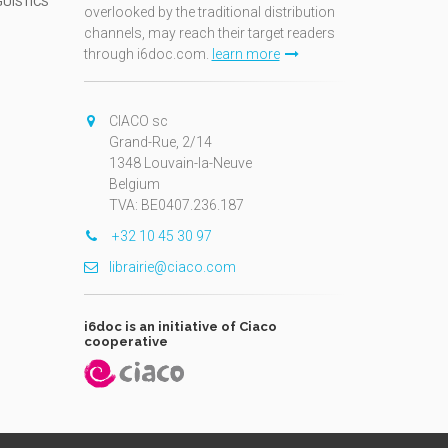
GUISTICS
overlooked by the traditional distribution
channels, may reach their target readers
through i6doc.com.
learn more
N
CIACO sc
Grand-Rue, 2/14
1348 Louvain-la-Neuve
Belgium
TVA: BE0407.236.187
+32 10 45 30 97
librairie@ciaco.com
i6doc is an initiative of Ciaco
cooperative