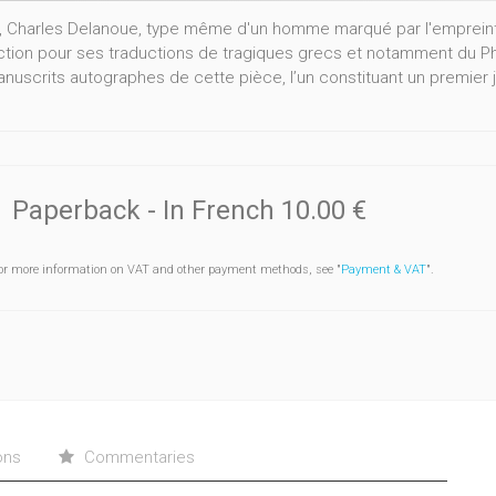
, Charles Delanoue, type même d'un homme marqué par l'emprein
uction pour ses traductions de tragiques grecs et notamment du P
nuscrits autographes de cette pièce, l’un constituant un premier j
Paperback
- In French
10.00 €
or more information on VAT and other payment methods, see "
Payment & VAT
".
ons
Commentaries