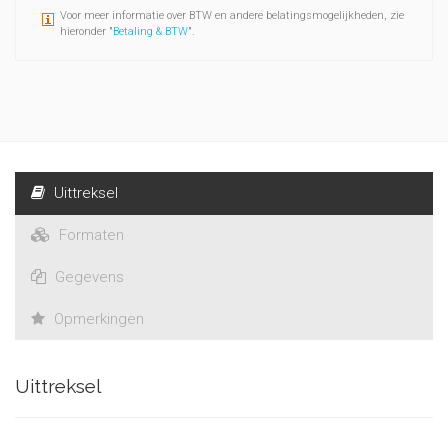
Voor meer informatie over BTW en andere belatingsmogelijkheden, zie
hieronder "
Betaling & BTW
".
Uittreksel
Formaten
Gegevens
Opmerkingen
Uittreksel