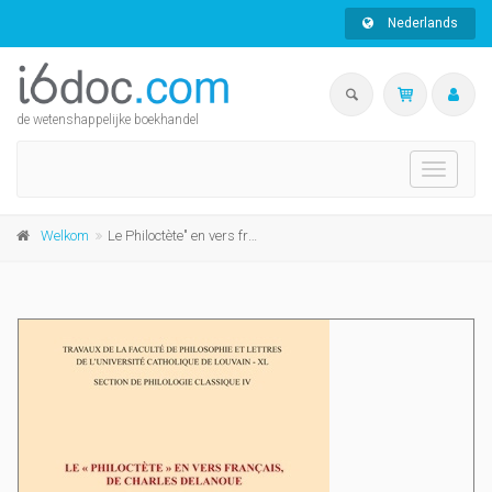
Nederlands
de wetenshappelijke boekhandel
Toggle
navigati
Welkom
Le Philoctète" en vers français de Charles Delanoue. Etude et édition critique