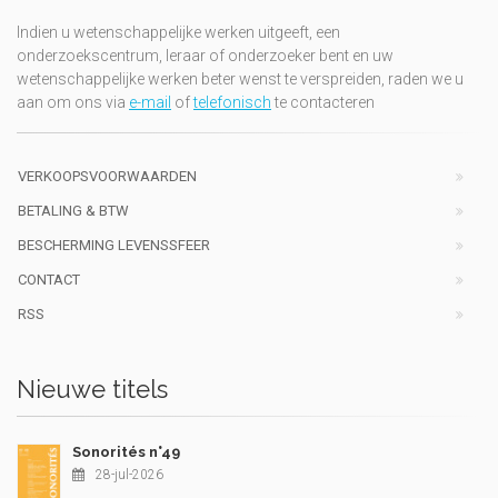
Indien u wetenschappelijke werken uitgeeft, een
onderzoekscentrum, leraar of onderzoeker bent en uw
wetenschappelijke werken beter wenst te verspreiden, raden we u
aan om ons via
e-mail
of
telefonisch
te contacteren
VERKOOPSVOORWAARDEN
BETALING & BTW
BESCHERMING LEVENSSFEER
CONTACT
RSS
Nieuwe titels
Sonorités n°49
28-jul-2026