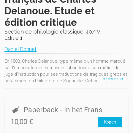
Delanoue. Etude et
édition critique
Section de philologie classique-40/IV
Editie 1
Daniel Donnet
En 1883, Charles Delanoue, type même d'un homme marqué
par l'empreinte des humanités, abandonne son métier de
juge d’instruction pour ses traductions de tragiques grecs et
Lees verder
notamment du Philoctète de Sophocle. Cet ouvrage analyse
les deux manuscrits autographes de cette pièce, l’un
constituant un premier jet, l’autre une version achevée.
Paperback
- In het Frans
10,00 €
Kopen