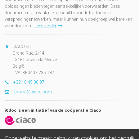
oplossingen bieden tegen aantrekkelijke voorwaarden. Deze
documenten zijn vaak niet geschikt voor de traditionele
verspreidingsnetwerken, maar kunnen hun doelgroep wel bereiken
via i6doc.com.
Lees verder
CIACO sc
Grand-Rue, 2/14
1348 Louvain-la-Neuve
België
TVA: BE0407.236.187
+32 10 45 30 97
librairie@ciaco.com
i6doc is een initiatief van de coöperatie Ciaco
Onze website maakt gebruik van cookies om het gebruik