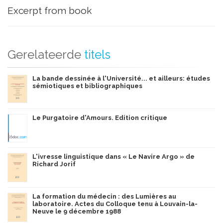
Excerpt from book
Gerelateerde
titels
La bande dessinée à l'Université... et ailleurs: études
sémiotiques et bibliographiques
Le Purgatoire d'Amours. Edition critique
L'ivresse linguistique dans « Le Navire Argo » de
Richard Jorif
La formation du médecin : des Lumières au
laboratoire. Actes du Colloque tenu à Louvain-la-
Neuve le 9 décembre 1988