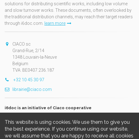
solutions for distributing scientific works, including low volume
and slow turnover works. These documents, often overlooked by
the traditional distribution channels, may reach their target readers
through i6doc.com.
learn more
CIACO sc
Grand-Rue, 2/14
1348 Louvain-la-Neuve
Belgium
TVA: BE0407.236.187
+32 10 45 30 97
librairie@ciaco.com
i6doc is an initiative of Ciaco cooperative
This website is using cookies. We use them to give you
the best experience. If you continue using our website,
we will assume that you are happy to receive all cookies