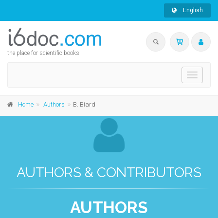
English
the place for scientific books
Toggle
navigati
Home
Authors
B. Biard
AUTHORS & CONTRIBUTORS
AUTHORS