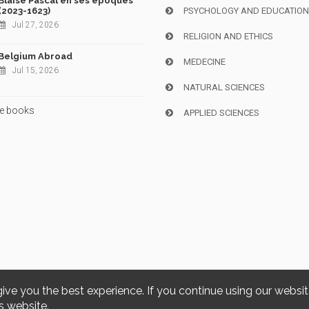
Blaise Pascal en ses époques
(2023-1623)
PSYCHOLOGY AND EDUCATIO
Jul 27, 2026
RELIGION AND ETHICS
Belgium Abroad
MEDECINE
Jul 15, 2026
NATURAL SCIENCES
e books
APPLIED SCIENCES
give you the best experience. If you continue using our websi
Copyright © 2026, i6doc. Powered by
GiantChair
. All Rights Reserved
s website.