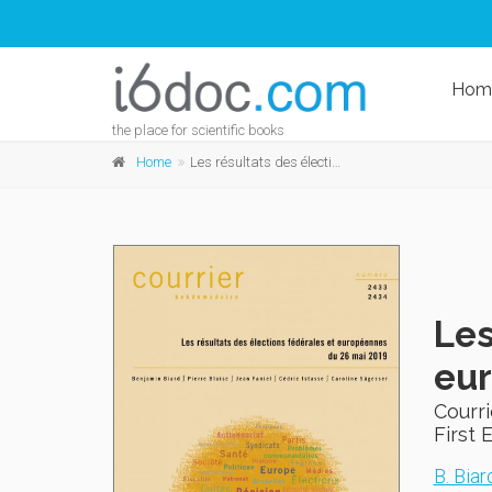
Hom
the place for scientific books
Home
Les résultats des élections fédérales et européennes du 26 mai 2019
Les
eur
Courr
First 
B. Biar