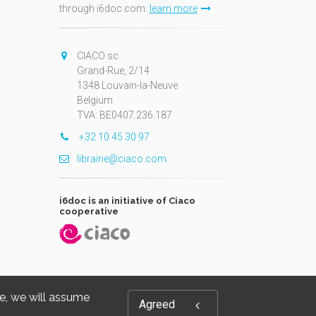
through i6doc.com.
learn more
N
CIACO sc
Grand-Rue, 2/14
1348 Louvain-la-Neuve
Belgium
TVA: BE0407.236.187
+32 10 45 30 97
librairie@ciaco.com
i6doc is an initiative of Ciaco
cooperative
te, we will assume
Agreed