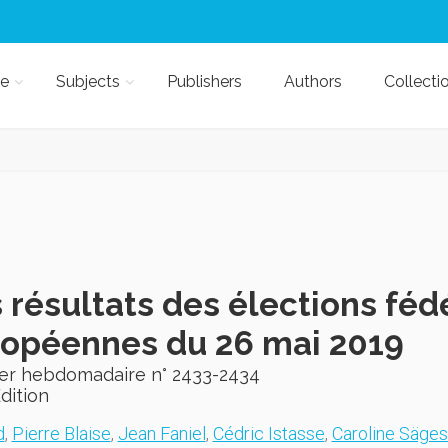
e
Subjects
Publishers
Authors
Collecti
 résultats des élections féd
opéennes du 26 mai 2019
ier hebdomadaire n° 2433-2434
Edition
d
,
Pierre Blaise
,
Jean Faniel
,
Cédric Istasse
,
Caroline Säges