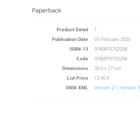
Paperback
Product Detail
1
Publication Date
05 February 2020
ISBN-13
9782870752258
Code
9782870752258
Dimensions
20.5 x 27 cm
List Price
12.40 €
ONIX XML
Version 2.1
,
Version 3