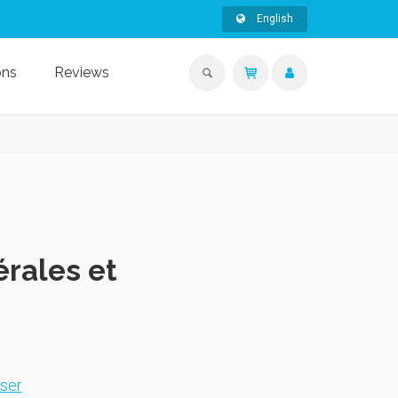
English
ons
Reviews
érales et
ser