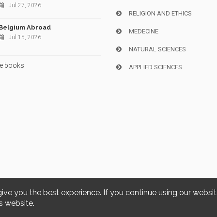
Jul 27, 2026
RELIGION AND ETHICS
Belgium Abroad
MEDECINE
Jul 15, 2026
NATURAL SCIENCES
e books
APPLIED SCIENCES
give you the best experience. If you continue using our websi
Copyright © 2026, i6doc. Powered by
GiantChair
. All Rights Reserved
s website.