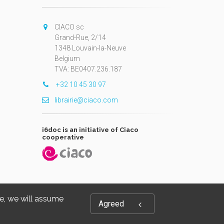
CIACO sc
Grand-Rue, 2/14
1348 Louvain-la-Neuve
Belgium
TVA: BE0407.236.187
+32 10 45 30 97
librairie@ciaco.com
i6doc is an initiative of Ciaco
cooperative
te, we will assume
Agreed