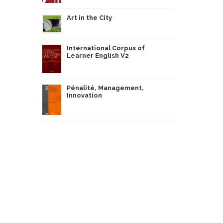
Art in the City
International Corpus of
Learner English V2
Pénalité, Management,
Innovation