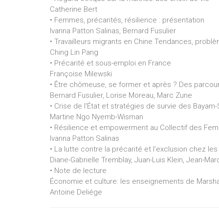
Catherine Bert
• Femmes, précarités, résilience : présentation
Ivanna Patton Salinas, Bernard Fusulier
• Travailleurs migrants en Chine.Tendances, problè
Ching Lin Pang
• Précarité et sous-emploi en France
Françoise Milewski
• Être chômeuse, se former et après ? Des parcours 
Bernard Fusulier, Lorise Moreau, Marc Zune
• Crise de l'État et stratégies de survie des Baya
Martine Ngo Nyemb-Wisman
• Résilience et empowerment au Collectif des Fem
Ivanna Patton Salinas
• La lutte contre la précarité et l’exclusion chez l
Diane-Gabrielle Tremblay, Juan-Luis Klein, Jean-Mar
• Note de lecture
Économie et culture: les enseignements de Marsha
Antoine Deliége