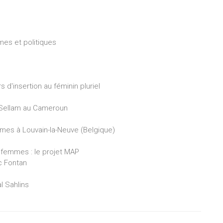
mes et politiques
d'insertion au féminin pluriel
m-Sellam au Cameroun
mes à Louvain-la-Neuve (Belgique)
es femmes : le projet MAP
c Fontan
l Sahlins