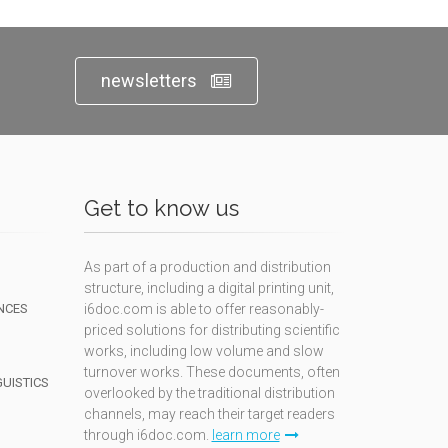
newsletters
Get to know us
As part of a production and distribution
structure, including a digital printing unit,
NCES
i6doc.com is able to offer reasonably-
priced solutions for distributing scientific
works, including low volume and slow
turnover works. These documents, often
GUISTICS
overlooked by the traditional distribution
channels, may reach their target readers
through i6doc.com.
learn more
N