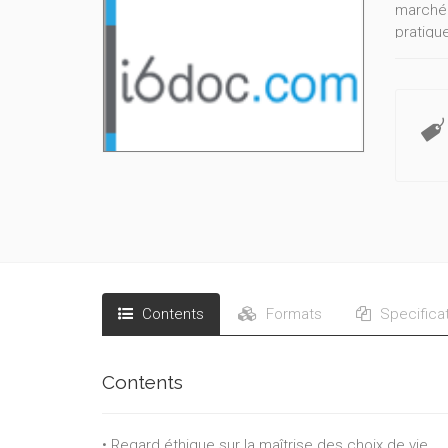
marché 
pratiqu
d’accom
misérab
s’ancren
pauvret
Contents
Formats
Specifica
Contents
• Regard éthique sur la maîtrise des choix de vie