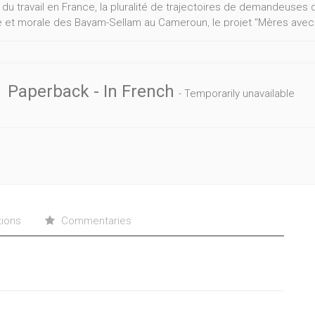
du travail en France, la pluralité de trajectoires de demandeuses 
e et morale des Bayam-Sellam au Cameroun, le projet "Mères avec p
pagnement de femmes meurtries par l’existence au sein d’une asso
ilisme et de la victimisation, les articles témoignent notamment d
t dans des actions associatives et des modes de résilience face à l
é.
Paperback
- In French
- Temporarily unavailable
tions
Commentaries