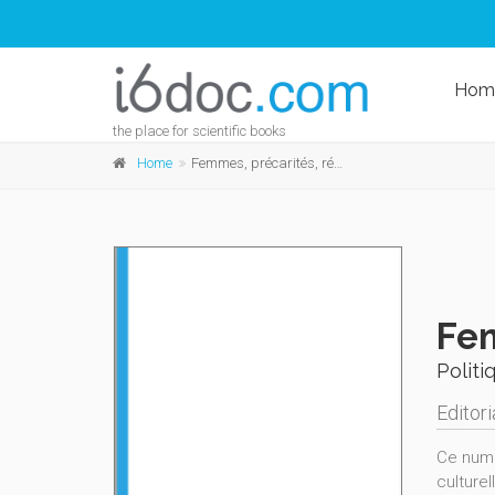
Hom
the place for scientific books
Home
Femmes, précarités, résilience
Fem
Politi
Editori
Ce numé
culturel