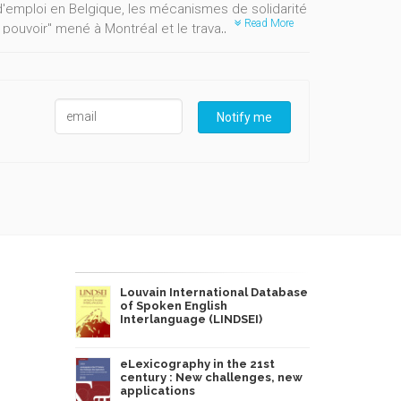
d'emploi en Belgique, les mécanismes de solidarité
Read More
ouvoir" mené à Montréal et le travail
ciation en Wallonie. Évitant le double écueil du
es stratégies de reconstruction personnelle qui
’adversité et à la vraie fausse fatalité de la
Notify me
Louvain International Database
of Spoken English
Interlanguage (LINDSEI)
eLexicography in the 21st
century : New challenges, new
applications