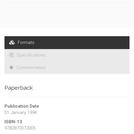
Formats
Specifications
Commentaries
Paperback
Publication Date
01 January 1994
ISBN-13
9782870372005