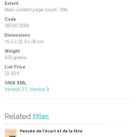
Extent
Main content page count : 396
Code
2870372000
Dimensions
16.5 x 22.5 x 28 cm
Weight
650 grams
List Price
22.50 €
ONIX XML
Version 2.1
,
Version 3
Related
titles
Pensée de l'écart et de la fête