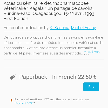
Actes du séminaire d'ethnopharmacopée
vétérinaire " Kagala ", un partage de savoirs,
Burkina-Faso, Ouagadougou, 15-22 avril 1993
First Edition
Editorial coordination by
K. Kasonia
,
Michel Ansay
Cet ouvrage se propose d'identifier les savoirs et savoir-faire
africains en matière de remèdes traditionnels vétérinaires. Ils
sont nombreux et ce livre dresse un premier inventaire à
Read More
partir de 14 pays. Inventaire aussi des méthodes (de
vérification, de valorisation) et des enjeux. Entrecroisement
des axes Sud-Sud et Nord-SudCe livre constitue aussi un
exemple de " partage des savoirs " dans un processus
dynamique et mobilisateur d'échange appelé Kagala en
Paperback
- In French
22.50 €
mashi (Kivu, Zaïre) où chacun apporte ce qu'il a produit et
repart enrichi du savoir de l'autre.
Buy
For more information on VAT and other payment methods, see
"
Payment & VAT
".