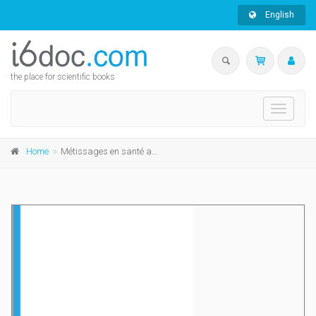
English
the place for scientific books
Toggle
navigati
Home
Métissages en santé animale de Madagascar à Haïti