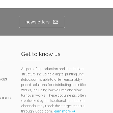
newsletters
Get to know us
As part of a production and distribution
structure, including a digital printing unit,
NCES
i6doc.com is able to offer reasonably-
priced solutions for distributing scientific
works, including low volume and slow
turnover works. These documents, often
GUISTICS
overlooked by the traditional distribution
channels, may reach their target readers
through i6doc.com.
learn more
N