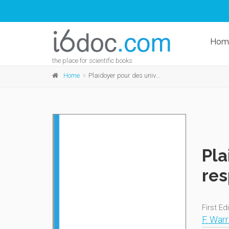
Hom
the place for scientific books
Home
Plaidoyer pour des universités citoyennes et responsables
Pla
re
First Ed
F. Warr