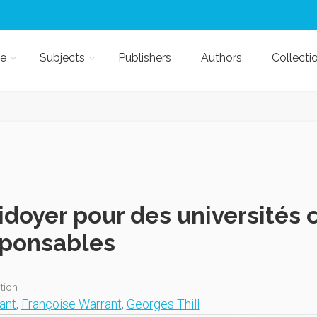
e
Subjects
Publishers
Authors
Collecti
idoyer pour des universités 
sponsables
ition
ant
,
Françoise Warrant
,
Georges Thill