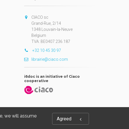
CIACO sc
Grand-Rue, 2/14
1348 Louvain-la-Neuve
Belgium
TVA: BE0407.236.187
+32 10 45 30 97
librairie@ciaco.com
i6doc is an initiative of Ciaco
cooperative
te, we will assume
Agreed