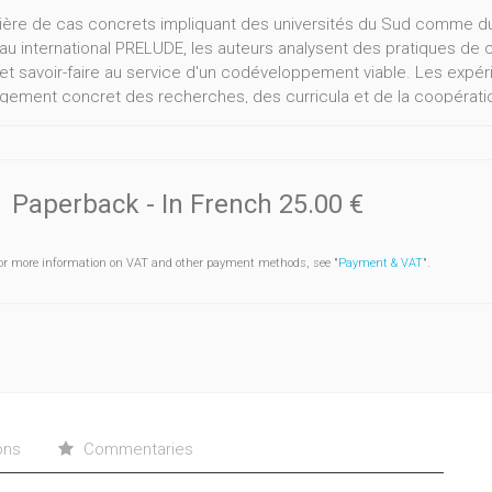
mière de cas concrets impliquant des universités du Sud comme du 
au international PRELUDE, les auteurs analysent des pratiques de co
 et savoir-faire au service d'un codéveloppement viable. Les expé
gement concret des recherches, des curricula et de la coopération
yenneté et de responsabilité lancés aux institutions de l'enseignem
Paperback
- In French
25.00 €
or more information on VAT and other payment methods, see "
Payment & VAT
".
ons
Commentaries