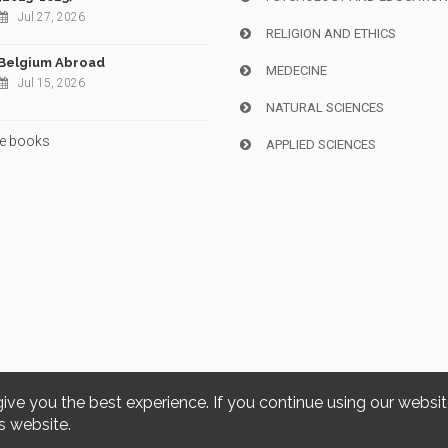
Jul 27, 2026
RELIGION AND ETHICS
Belgium Abroad
MEDECINE
Jul 15, 2026
NATURAL SCIENCES
e books
APPLIED SCIENCES
give you the best experience. If you continue using our websi
Copyright © 2026, i6doc. Powered by
GiantChair
. All Rights Reserved
s website.