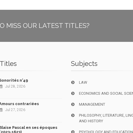
O MISS OUR LATEST TITLES?
Titles
Subjects
Sonorités n°49
LAW
Jul 28, 2026
ECONOMICS AND SOCIAL SCIE
Amours contrariées
MANAGEMENT
Jul 27, 2026
PHILOSOPHY, LITERATURE, LIN
AND HISTORY
Blaise Pascal en ses époques
(2023-1623)
PSYCHOLOGY AND EDUCATIO