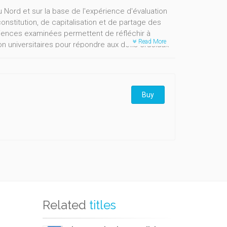
Nord et sur la base de l'expérience d'évaluation
nstitution, de capitalisation et de partage des
riences examinées permettent de réfléchir à
Read More
 universitaires pour répondre aux défis cruciaux
ent supérieur à l'aube du prochain siècle.
Buy
Related
titles