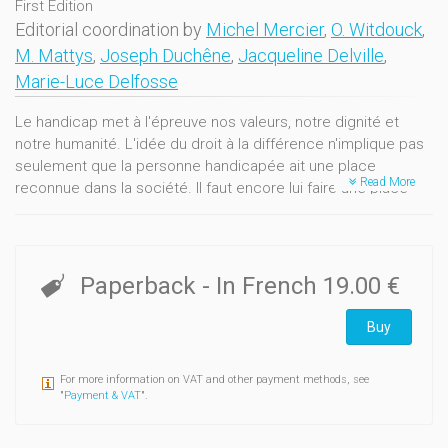
First Edition
Editorial coordination by
Michel Mercier
,
O. Witdouck
,
M. Mattys
,
Joseph Duchêne
,
Jacqueline Delville
,
Marie-Luce Delfosse
Le handicap met à l'épreuve nos valeurs, notre dignité et
notre humanité. L'idée du droit à la différence n'implique pas
seulement que la personne handicapée ait une place
Read More
reconnue dans la société. Il faut encore lui faire une place
dans la sociabilité. L'ouvrage aborde des questions éthiques
relatives aux pratiques institutionnelles, sociales et
politiques.Cet ouvrage collectif, fruit de plusieurs années de
recherche, se veut le reflet de points de vue mutliples,
Paperback
- In French
19.00 €
intégrant des données internationales.
Buy
For more information on VAT and other payment methods, see
"
Payment & VAT
".