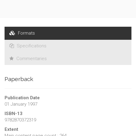
Formats
Specifications
Commentaries
Paperback
Publication Date
01 January 1997
ISBN-13
9782870372319
Extent
Main content page count : 264