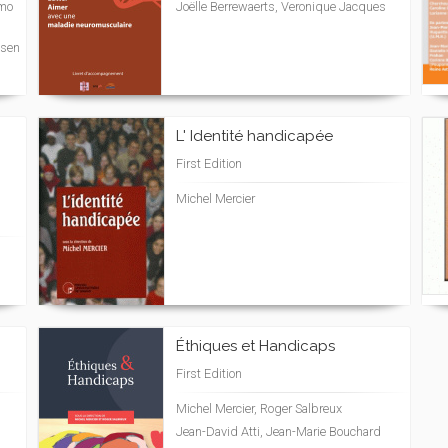
omo
Joëlle Berrewaerts, Veronique Jacques
tsen
L' Identité handicapée
First Edition
Michel Mercier
Éthiques et Handicaps
First Edition
Michel Mercier, Roger Salbreux
Jean-David Atti, Jean-Marie Bouchard