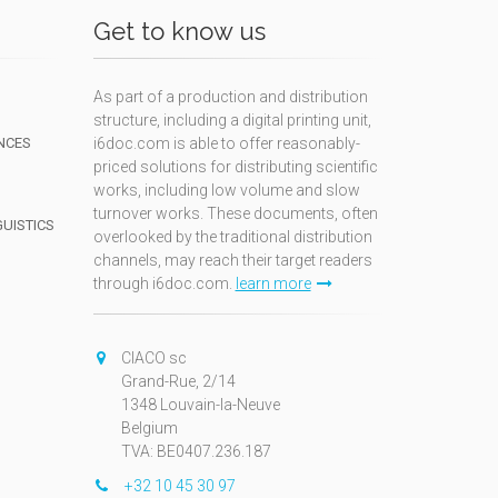
Get to know us
As part of a production and distribution
structure, including a digital printing unit,
NCES
i6doc.com is able to offer reasonably-
priced solutions for distributing scientific
works, including low volume and slow
turnover works. These documents, often
GUISTICS
overlooked by the traditional distribution
channels, may reach their target readers
through i6doc.com.
learn more
N
CIACO sc
Grand-Rue, 2/14
1348 Louvain-la-Neuve
Belgium
TVA: BE0407.236.187
+32 10 45 30 97