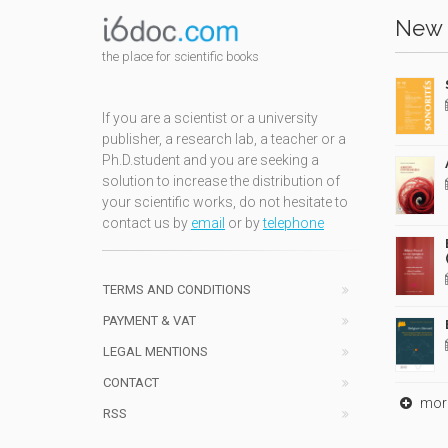
New 
the place for scientific books
If you are a scientist or a university
publisher, a research lab, a teacher or a
Ph.D.student and you are seeking a
solution to increase the distribution of
your scientific works, do not hesitate to
contact us by
email
or by
telephone
TERMS AND CONDITIONS
PAYMENT & VAT
LEGAL MENTIONS
CONTACT
mor
RSS