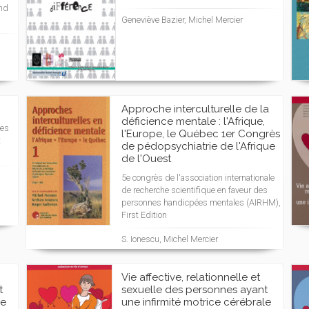
ond
Geneviève Bazier, Michel Mercier
Approche interculturelle de la
déficience mentale : l'Afrique,
Les
l'Europe, le Québec 1er Congrès
t
de pédopsychiatrie de l'Afrique
de l'Ouest
5e congrès de l'association internationale
de recherche scientifique en faveur des
personnes handicpées mentales (AIRHM),
First Edition
S. Ionescu, Michel Mercier
Vie affective, relationnelle et
t
sexuelle des personnes ayant
le
une infirmité motrice cérébrale