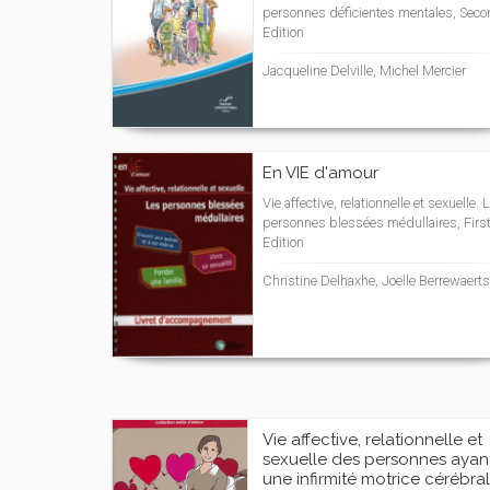
personnes déficientes mentales, Sec
Edition
Jacqueline Delville, Michel Mercier
En VIE d'amour
Vie affective, relationnelle et sexuelle. 
personnes blessées médullaires, Firs
Edition
Christine Delhaxhe, Joëlle Berrewaerts
Vie affective, relationnelle et
sexuelle des personnes ayan
une infirmité motrice cérébra