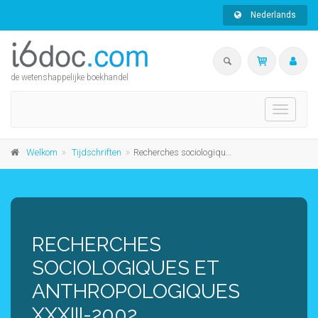
Nederlands
de wetenshappelijke boekhandel
Toggle
navigati
Welkom
Tijdschriften
Recherches sociologiques et anthropologiques XXXIII-2002
RECHERCHES
SOCIOLOGIQUES ET
ANTHROPOLOGIQUES
XXXIII-2002