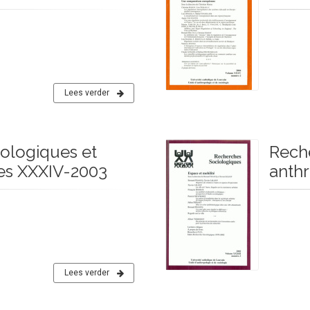
Lees verder
ologiques et
Rech
es XXXIV-2003
anth
Lees verder