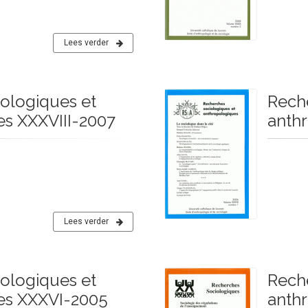
Lees verder
ologiques et
Rech
s XXXVIII-2007
anth
Lees verder
ologiques et
Rech
es XXXVI-2005
anth