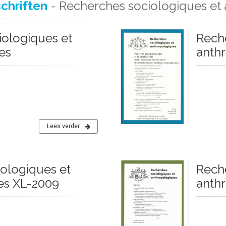
schriften
- Recherches sociologiques et
ologiques et
Rech
es
anth
Lees verder
ologiques et
Rech
es XL-2009
anth