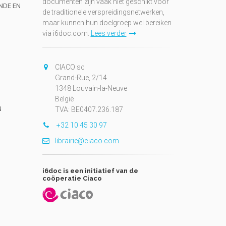
documenten zijn vaak niet geschikt voor
UNDE EN
de traditionele verspreidingsnetwerken,
maar kunnen hun doelgroep wel bereiken
via i6doc.com.
Lees verder
CIACO sc
Grand-Rue, 2/14
1348 Louvain-la-Neuve
België
N
TVA: BE0407.236.187
+32 10 45 30 97
librairie@ciaco.com
i6doc is een initiatief van de
coöperatie Ciaco