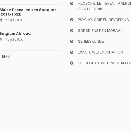
FILOSOFIE, LETTEREN, TAALK
GESCHIEDENIS
Blaise Pascal en ses époques
(2023-1623)
PSYCHOLOGIE EN OPVOEDING
27-jul-2026
GODSDIENST EN MORAAL
Belgium Abroad
15-jul-2026
GENEESKUNDE
EXACTE WETENSCHAPPEN
titels
TOEGEPASTE WETENSCHAPPE