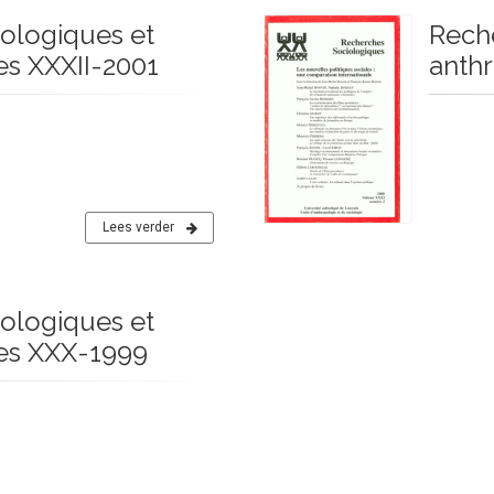
ologiques et
Rech
s XXXII-2001
anth
Lees verder
ologiques et
es XXX-1999