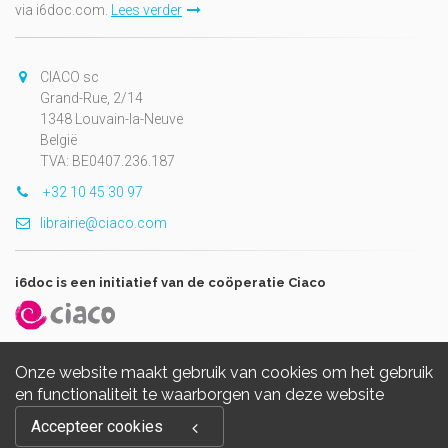
via i6doc.com.
Lees verder
CIACO sc
Grand-Rue, 2/14
1348 Louvain-la-Neuve
België
TVA: BE0407.236.187
+32 10 45 30 97
librairie@ciaco.com
i6doc is een initiatief van de coöperatie Ciaco
Onze website maakt gebruik van cookies om het gebruik
en functionaliteit te waarborgen van deze website
Copyright © 2026, i6doc. Powered by
GiantChair
. All Rights
Accepteer cookies
Reserved