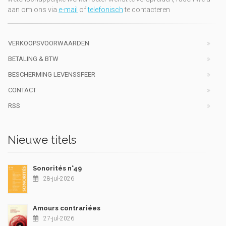
aan om ons via
e-mail
of
telefonisch
te contacteren
VERKOOPSVOORWAARDEN
BETALING & BTW
BESCHERMING LEVENSSFEER
CONTACT
RSS
Nieuwe titels
Sonorités n°49
28-jul-2026
Amours contrariées
27-jul-2026