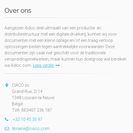
Over ons
Aangezien i6doc deel uitmaakt van een productie- en
distributiestructuur met een digitale drukkerij, kunnen wij voor
documenten met een kleine oplage en/of een traag verloop
oplossingen bieden tegen aantrekkelijke voorwaarden. Deze
documenten zijn vaak niet geschikt voor de traditionele
verspreidingsnetwerken, maar kunnen hun doelgroep wel bereiken
via i6doc.com.
Lees verder
CIACO sc
Grand-Rue, 2/14
1348 Louvain-la-Neuve
België
TVA: BE0407.236.187
+32 10 45 30 97
librairie@ciaco.com