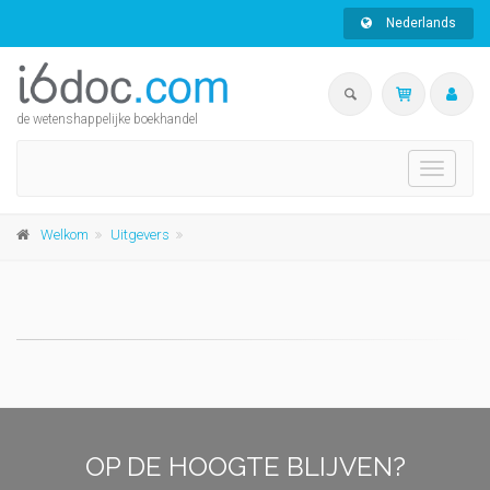
Nederlands
de wetenshappelijke boekhandel
Toggle
navigati
Welkom
Uitgevers
OP DE HOOGTE BLIJVEN?