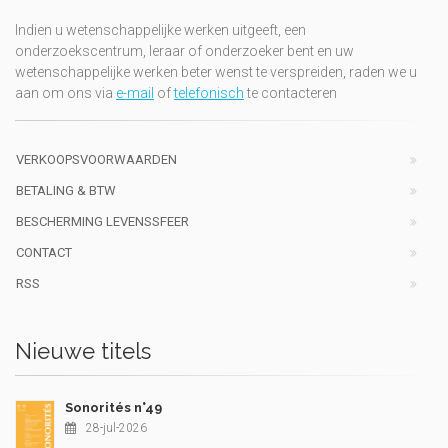
Indien u wetenschappelijke werken uitgeeft, een
onderzoekscentrum, leraar of onderzoeker bent en uw
wetenschappelijke werken beter wenst te verspreiden, raden we u
aan om ons via
e-mail
of
telefonisch
te contacteren
VERKOOPSVOORWAARDEN
BETALING & BTW
BESCHERMING LEVENSSFEER
CONTACT
RSS
Nieuwe titels
Sonorités n°49
28-jul-2026