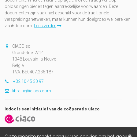
documenten met een kleine oplage en/of een traag verloop
oplossingen bieden tegen aantrekkelijke voorwaarden. Deze
documenten zijn vaak niet geschikt voor de traditionele
verspreidingsnetwerken, maar kunnen hun doelgroep wel bereiken
via i6doc.com.
Lees verder
CIACO sc
Grand-Rue, 2/14
1348 Louvain-la-Neuve
België
TVA: BE0407.236.187
+32 10 45 30 97
librairie@ciaco.com
i6doc is een initiatief van de coöperatie Ciaco
Onze website maakt gebruik van cookies om het gebruik