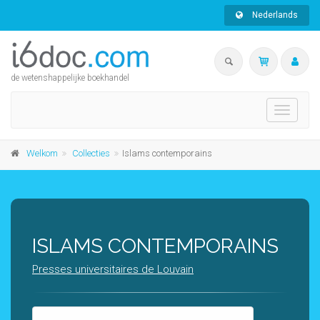
Nederlands
de wetenshappelijke boekhandel
Toggle
navigati
Welkom
Collecties
Islams contemporains
ISLAMS CONTEMPORAINS
Presses universitaires de Louvain