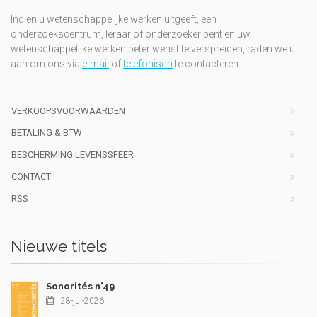
Indien u wetenschappelijke werken uitgeeft, een
onderzoekscentrum, leraar of onderzoeker bent en uw
wetenschappelijke werken beter wenst te verspreiden, raden we u
aan om ons via
e-mail
of
telefonisch
te contacteren
VERKOOPSVOORWAARDEN
BETALING & BTW
BESCHERMING LEVENSSFEER
CONTACT
RSS
Nieuwe titels
Sonorités n°49
28-jul-2026