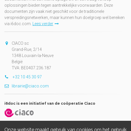
oplossingen bieden tegen aantrekkelijke voorwaarden. Deze
documenten zijn vaak niet geschikt voor de traditionele
verspreidingsnetwerken, maar kunnen hun doelgroep wel bereiken
via i6doc.com.
Lees verder
CIACO sc
Grand-Rue, 2/14
1348 Louvain-la-Neuve
België
TVA: BE0407.236.187
+32 10 45 30 97
librairie@ciaco.com
i6doc is een initiatief van de coöperatie Ciaco
Onze website maakt gebruik van cookies om het gebruik