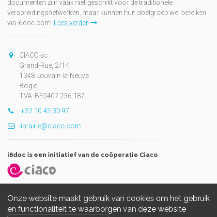
documenten zijn vaak niet geschikt voor de traditionele
verspreidingsnetwerken, maar kunnen hun doelgroep wel bereiken
via i6doc.com.
Lees verder
CIACO sc
Grand-Rue, 2/14
1348 Louvain-la-Neuve
België
TVA: BE0407.236.187
+32 10 45 30 97
librairie@ciaco.com
i6doc is een initiatief van de coöperatie Ciaco
Onze website maakt gebruik van cookies om het gebruik
en functionaliteit te waarborgen van deze website