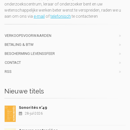
onderzoekscentrum, leraar of onderzoeker bent en uw
wetenschappelijke werken beter wenst te verspreiden, raden we u
aan om ons via
e-mail
of
telefonisch
te contacteren
VERKOOPSVOORWAARDEN
BETALING & BTW
BESCHERMING LEVENSSFEER
CONTACT
RSS
Nieuwe titels
Sonorités n°49
28-jul-2026