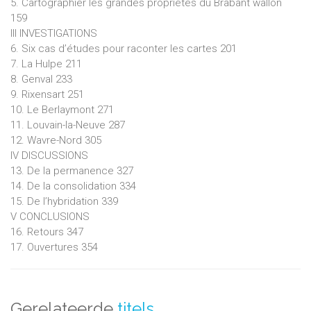
5. Cartographier les grandes propriétés du Brabant wallon
159
III INVESTIGATIONS
6. Six cas d’études pour raconter les cartes 201
7. La Hulpe 211
8. Genval 233
9. Rixensart 251
10. Le Berlaymont 271
11. Louvain-la-Neuve 287
12. Wavre-Nord 305
IV DISCUSSIONS
13. De la permanence 327
14. De la consolidation 334
15. De l’hybridation 339
V CONCLUSIONS
16. Retours 347
17. Ouvertures 354
Gerelateerde
titels