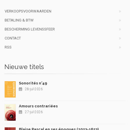
VERKOOPSVOORWAARDEN
BETALING & BTW
BESCHERMING LEVENSSFEER
CONTACT
RSS
Nieuwe titels
Sonorités n°49
28-jul-2026
Amours contrariées
27-jul-2026
Blaise Pascal en ses époques (2023-1623)