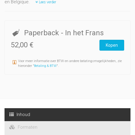
en Belgique.
Lees verder
Paperback
- In het Frans
52,00 €
Kopen
Voor meer informatie over BTW en andere belatingsmogelijkheden, zie
hieronder "
Betaling & BTW
".
Inhoud
Formaten