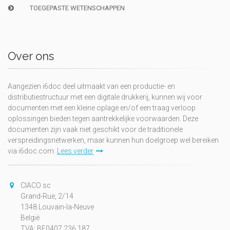
TOEGEPASTE WETENSCHAPPEN
Over ons
Aangezien i6doc deel uitmaakt van een productie- en
distributiestructuur met een digitale drukkerij, kunnen wij voor
documenten met een kleine oplage en/of een traag verloop
oplossingen bieden tegen aantrekkelijke voorwaarden. Deze
documenten zijn vaak niet geschikt voor de traditionele
verspreidingsnetwerken, maar kunnen hun doelgroep wel bereiken
via i6doc.com.
Lees verder
CIACO sc
Grand-Rue, 2/14
1348 Louvain-la-Neuve
België
TVA: BE0407.236.187