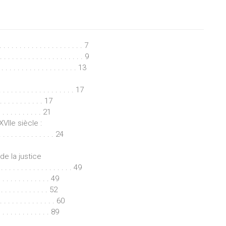
. . . . . . . . . . . . . . . . . . . 7
 . . . . . . . . . . . . . . . . . . . . 9
. . . . . . . . . . . . . . . . . . 13
. . . . . . . . . . . . . . . . . 17
. . . . . . . . 17
. . . . . . . . . 21
VIIe siècle :
 . . . . . . . . . . . . 24
de la justice
 . . . . . . . . . . . . . . 49
 . . . . . . . . . . 49
. . . . . . . . . 52
 . . . . . . . . . . . . 60
 . . . . . . . . . . . . 89