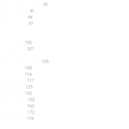
. . . . . . . . . . . . . . . . . . 91
 . . . . . . . . . . . 91
. . . . . . . . . . . 94
 . . . . . . . . . . . 97
 . . . . . . . . . . 105
. . . . . . . . . . . . 107
. . . . . . . . . . . . . . . . . 109
. . . . . . . . . . 109
. . . . . . . . 114
. . . . . . . . . . . 117
. . . . . . . . . . 125
. . . . . . . . . . 132
. . . . . . . . . . . 152
. . . . . . . . . . . 162
. . . . . . . . . . . . 172
. . . . . . . . . . . . 175