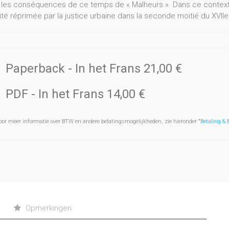
t les conséquences de ce temps de « Malheurs ». Dans ce contexte,
ité réprimée par la justice urbaine dans la seconde moitié du XVIIe
Paperback
- In het Frans
21,00 €
PDF
- In het Frans
14,00 €
oor meer informatie over BTW en andere belatingsmogelijkheden, zie hieronder "
Betaling &
Opmerkingen