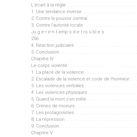
L'écart à la règle. . . . . . . . . . . . . . . . . . . . . . . . . . . . . . 
1. Une tendance inverse . . . . . . . . . . . . . . . . . . . . . . . .
2. Contre le pouvoir central . . . . . . . . . . . . . . . . . . . . . 
3. Contre l’autorité locale . . . . . . . . . . . . . . . . . . . . . . .
Ju g e r e n t emp s d e t ro u bl e s
256
4. Réaction judiciaire . . . . . . . . . . . . . . . . . . . . . . . . . .
5. Conclusion . . . . . . . . . . . . . . . . . . . . . . . . . . . . . . . 
Chapitre IV
Le corps violenté . . . . . . . . . . . . . . . . . . . . . . . . . . . . . 
1. La place de la violence . . . . . . . . . . . . . . . . . . . . . . 
2. Escalade de la violence et code de l’honneur. . . . . . 
3. Les violences verbales . . . . . . . . . . . . . . . . . . . . . . 
4. Les violences physiques . . . . . . . . . . . . . . . . . . . . . 
5. Quand la mort s’en mêle . . . . . . . . . . . . . . . . . . . . . 
6. Crimes de moeurs . . . . . . . . . . . . . . . . . . . . . . . . . . 
7. Les protagonistes . . . . . . . . . . . . . . . . . . . . . . . . . . 
8. La répression . . . . . . . . . . . . . . . . . . . . . . . . . . . . . 
9. Conclusion . . . . . . . . . . . . . . . . . . . . . . . . . . . . . . . 
Chapitre V