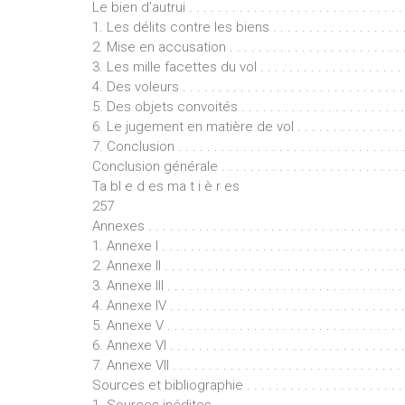
Le bien d’autrui . . . . . . . . . . . . . . . . . . . . . . . . . . . . . . 
1. Les délits contre les biens . . . . . . . . . . . . . . . . . . . .
2. Mise en accusation . . . . . . . . . . . . . . . . . . . . . . . . . 
3. Les mille facettes du vol . . . . . . . . . . . . . . . . . . . . . 
4. Des voleurs . . . . . . . . . . . . . . . . . . . . . . . . . . . . . . .
5. Des objets convoités . . . . . . . . . . . . . . . . . . . . . . . .
6. Le jugement en matière de vol . . . . . . . . . . . . . . . . .
7. Conclusion . . . . . . . . . . . . . . . . . . . . . . . . . . . . . . . 
Conclusion générale . . . . . . . . . . . . . . . . . . . . . . . . . . .
Ta bl e d es ma t i è r es
257
Annexes . . . . . . . . . . . . . . . . . . . . . . . . . . . . . . . . . . . .
1. Annexe I . . . . . . . . . . . . . . . . . . . . . . . . . . . . . . . . . 
2. Annexe II . . . . . . . . . . . . . . . . . . . . . . . . . . . . . . . . .
3. Annexe III . . . . . . . . . . . . . . . . . . . . . . . . . . . . . . . . 
4. Annexe IV . . . . . . . . . . . . . . . . . . . . . . . . . . . . . . . . 
5. Annexe V . . . . . . . . . . . . . . . . . . . . . . . . . . . . . . . . .
6. Annexe VI . . . . . . . . . . . . . . . . . . . . . . . . . . . . . . . . 
7. Annexe VII . . . . . . . . . . . . . . . . . . . . . . . . . . . . . . . .
Sources et bibliographie . . . . . . . . . . . . . . . . . . . . . . . .