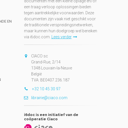
documenten met een kleine oplage en/of
een traag verloop oplossingen bieden
tegen aantrekkelijke voorwaarden. Deze
documenten zijn vaak niet geschikt voor
UNDE EN
de traditionele verspreidingsnetwerken,
maar kunnen hun doelgroep wel bereiken
via i6doc.com.
Lees verder
CIACO sc
Grand-Rue, 2/14
1348 Louvain-la-Neuve
België
N
TVA: BE0407.236.187
+32 10 45 30 97
librairie@ciaco.com
i6doc is een initiatief van de
coöperatie Ciaco