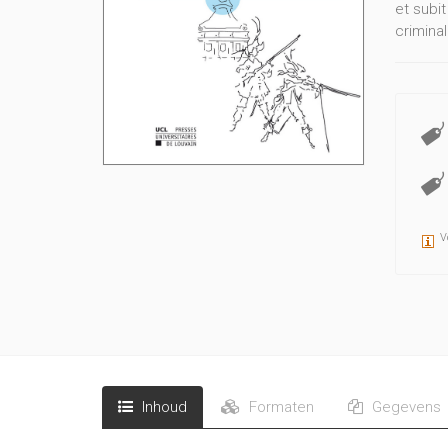
et subi
criminal
V
Inhoud
Formaten
Gegevens