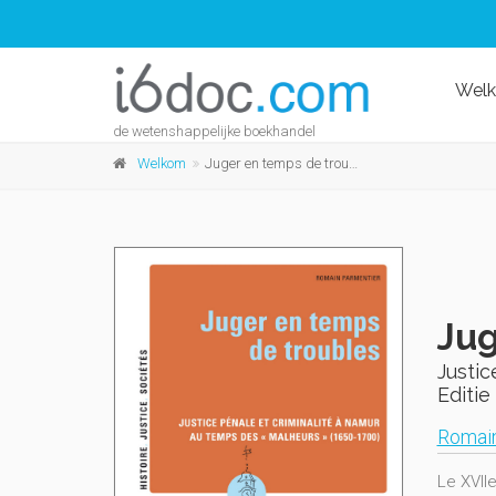
Wel
de wetenshappelijke boekhandel
Welkom
Juger en temps de troubles
Jug
Justic
Editie 
Romain
Le XVII