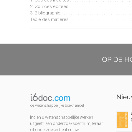
1. Sources inédites . . . . . . . . . . . . . . . . . . . . . . . . . . .
2. Sources éditées . . . . . . . . . . . . . . . . . . . . . . . . . . . 
3. Bibliographie . . . . . . . . . . . . . . . . . . . . . . . . . . . . . .
Table des matières . . . . . . . . . . . . . . . . . . . . . . . . . . . .
OP DE H
Nieuw
de wetenshappelijke boekhandel
Indien u wetenschappelijke werken
uitgeeft, een onderzoekscentrum, leraar
of onderzoeker bent en uw