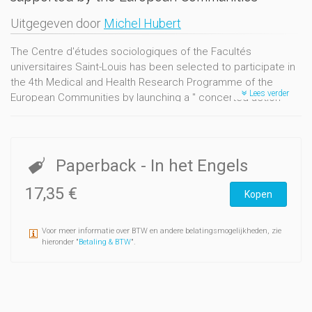
Uitgegeven door
Michel Hubert
The Centre d'études sociologiques of the Facultés
universitaires Saint-Louis has been selected to participate in
the 4th Medical and Health Research Programme of the
Lees verder
European Communities by launching a " concerted action "
programme on " Sexual Behaviour and Risks of HIV Infection ".
These are the proceedings of a workshop that was held in
Brussels on 5 to 7 April 1989. Its objectives were to discuss
with representatives from about twenty potential
Paperback
- In het Engels
collaborating centres a proposal for a concerted action
programme and to engage in preliminary scientific
17,35 €
Kopen
exchanges on the main aspects of the proposed research
programme.
Voor meer informatie over BTW en andere belatingsmogelijkheden, zie
hieronder "
Betaling & BTW
".