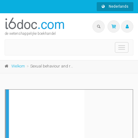
Nederlands
de wetenshappelijke boekhandel
Toggle
navigati
Welkom
Sexual behaviour and risks of HIV Infection