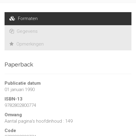
Formaten
Gegevens
Opmerkingen
Paperback
Publicatie datum
01 januari 1990
ISBN-13
9782802800774
Omvang
Aantal pagina's hoofdinhoud : 149
Code