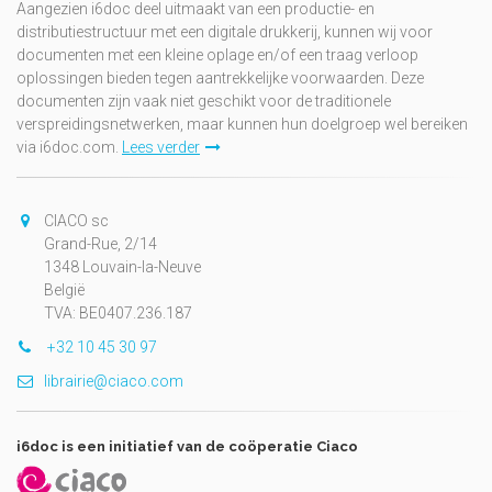
Aangezien i6doc deel uitmaakt van een productie- en
distributiestructuur met een digitale drukkerij, kunnen wij voor
documenten met een kleine oplage en/of een traag verloop
oplossingen bieden tegen aantrekkelijke voorwaarden. Deze
documenten zijn vaak niet geschikt voor de traditionele
verspreidingsnetwerken, maar kunnen hun doelgroep wel bereiken
via i6doc.com.
Lees verder
CIACO sc
Grand-Rue, 2/14
1348 Louvain-la-Neuve
België
TVA: BE0407.236.187
+32 10 45 30 97
librairie@ciaco.com
i6doc is een initiatief van de coöperatie Ciaco