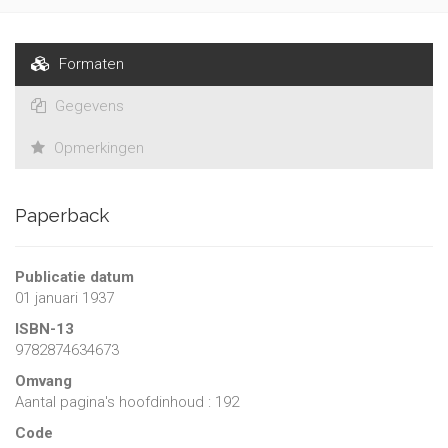
Formaten
Gegevens
Opmerkingen
Paperback
Publicatie datum
01 januari 1937
ISBN-13
9782874634673
Omvang
Aantal pagina's hoofdinhoud : 192
Code