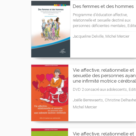
Des femmes et des hommes
Programme d'éducation affective,
relationnelle et sexuelle destiné aux
personnes déficientes mentales, Editi
Jacqueline Delville, Michel Mercier
Vie affective, relationnelle et
sexuelle des personnes ayan
une infirmité motrice cérébra
DVD 2 consacré aux adolescents, Edit
Joëlle Berrewaerts, Christine Delhaxhe
Michel Mercier
Vie affective, relationnelle et