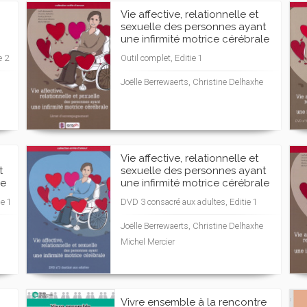
Vie affective, relationnelle et
sexuelle des personnes ayant
une infirmité motrice cérébrale
e 2
Outil complet, Editie 1
Joëlle Berrewaerts, Christine Delhaxhe
Vie affective, relationnelle et
t
sexuelle des personnes ayant
le
une infirmité motrice cérébrale
ie 1
DVD 3 consacré aux adultes, Editie 1
Joëlle Berrewaerts, Christine Delhaxhe
Michel Mercier
Vivre ensemble à la rencontre