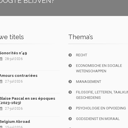
OOGTE BLIJVEN?
e titels
Thema’s
Sonorités n°49
RECHT
28-jul-2026
ECONOMISCHE EN SOCIALE
WETENSCHAPPEN
Amours contrariées
27-jul-2026
MANAGEMENT
FILOSOFIE, LETTEREN, TAALK
GESCHIEDENIS
Blaise Pascal en ses époques
(2023-1623)
PSYCHOLOGIE EN OPVOEDING
27-jul-2026
GODSDIENST EN MORAAL
Belgium Abroad
15-jul-2026