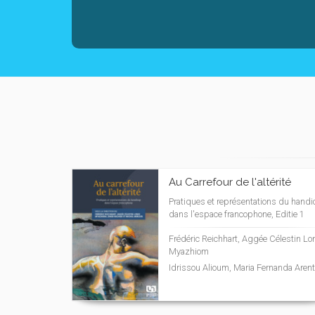
Au Carrefour de l'altérité
Pratiques et représentations du hand
dans l'espace francophone, Editie 1
Frédéric Reichhart, Aggée Célestin L
Myazhiom
Idrissou Alioum, Maria Fernanda Aren