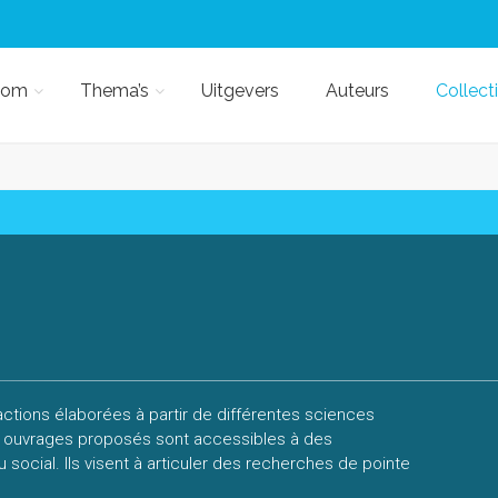
kom
Thema’s
Uitgevers
Auteurs
Collect
tions élaborées à partir de différentes sciences
es ouvrages proposés sont accessibles à des
u social. Ils visent à articuler des recherches de pointe