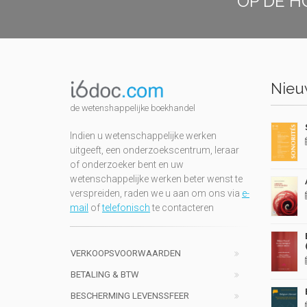
OP DE H
Nieuw
de wetenshappelijke boekhandel
Indien u wetenschappelijke werken
uitgeeft, een onderzoekscentrum, leraar
of onderzoeker bent en uw
wetenschappelijke werken beter wenst te
verspreiden, raden we u aan om ons via
e-
mail
of
telefonisch
te contacteren
VERKOOPSVOORWAARDEN
BETALING & BTW
BESCHERMING LEVENSSFEER