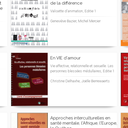
t
de la différence
le
Valisette d'animation, Editie 1
Geneviève Bazier, Michel Mercier
En VIE d'amour
Vie affective, relationnelle et sexuelle. Les
personnes blessées médullaires, Editie 1
Christine Delhaxhe, Joëlle Berrewaerts
Approches interculturelles en
santé mentale, l'Afrique, l'Europe,