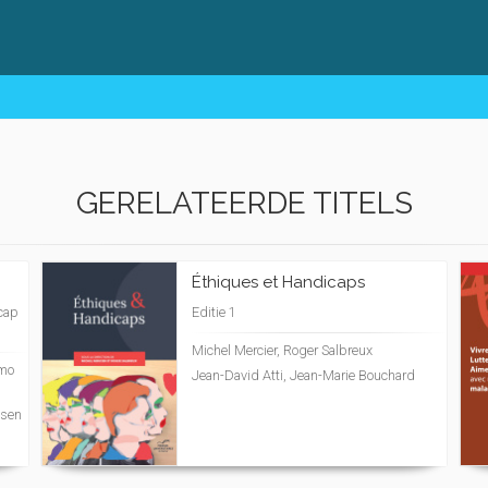
GERELATEERDE TITELS
Éthiques et Handicaps
icap
Editie 1
Michel Mercier, Roger Salbreux
omo
Jean-David Atti, Jean-Marie Bouchard
tsen