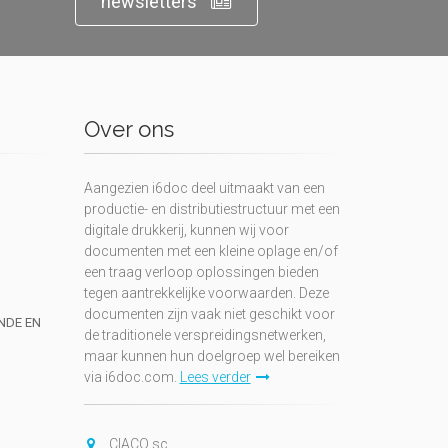
newsletters
Over ons
Aangezien i6doc deel uitmaakt van een
productie- en distributiestructuur met een
digitale drukkerij, kunnen wij voor
documenten met een kleine oplage en/of
een traag verloop oplossingen bieden
tegen aantrekkelijke voorwaarden. Deze
documenten zijn vaak niet geschikt voor
UNDE EN
de traditionele verspreidingsnetwerken,
maar kunnen hun doelgroep wel bereiken
via i6doc.com.
Lees verder
CIACO sc