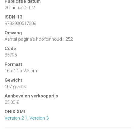
Publicatie datum
20 januari 2012
ISBN-13
9782930517308
Omvang
Aantal pagina's hoofdinhoud : 252
Code
85795
Formaat
16 x 24 x 2,2 cm
Gewicht
407 grams
Aanbevolen verkoopprijs
23,00 €
ONIX XML
Version 2.1
,
Version 3