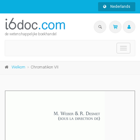
Nederlands
de wetenshappelijke boekhandel
Toggle
navigati
Welkom
Chromatikon VII