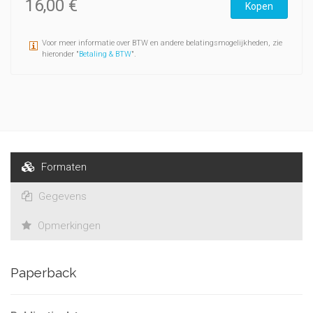
16,00 €
Kopen
Voor meer informatie over BTW en andere belatingsmogelijkheden, zie
hieronder "
Betaling & BTW
".
Formaten
Gegevens
Opmerkingen
Paperback