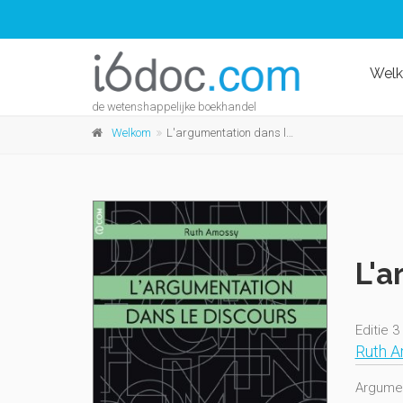
Wel
de wetenshappelijke boekhandel
Welkom
L'argumentation dans le discours
L'a
Editie 3
Ruth 
Argument