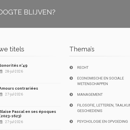
OOGTE BLIJVEN?
e titels
Thema’s
Sonorités n°49
RECHT
28-jul-2026
ECONOMISCHE EN SOCIALE
WETENSCHAPPEN
Amours contrariées
27-jul-2026
MANAGEMENT
FILOSOFIE, LETTEREN, TAALK
GESCHIEDENIS
Blaise Pascal en ses époques
(2023-1623)
PSYCHOLOGIE EN OPVOEDING
27-jul-2026