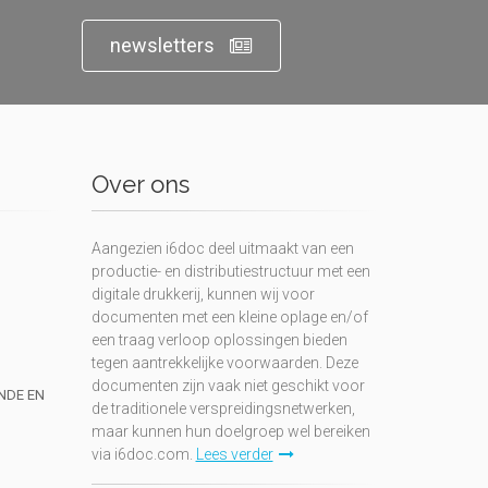
newsletters
Over ons
Aangezien i6doc deel uitmaakt van een
productie- en distributiestructuur met een
digitale drukkerij, kunnen wij voor
documenten met een kleine oplage en/of
een traag verloop oplossingen bieden
tegen aantrekkelijke voorwaarden. Deze
documenten zijn vaak niet geschikt voor
UNDE EN
de traditionele verspreidingsnetwerken,
maar kunnen hun doelgroep wel bereiken
via i6doc.com.
Lees verder