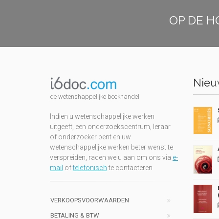
OP DE H
Nieuw
de wetenshappelijke boekhandel
Indien u wetenschappelijke werken
uitgeeft, een onderzoekscentrum, leraar
of onderzoeker bent en uw
wetenschappelijke werken beter wenst te
verspreiden, raden we u aan om ons via
e-
mail
of
telefonisch
te contacteren
VERKOOPSVOORWAARDEN
BETALING & BTW