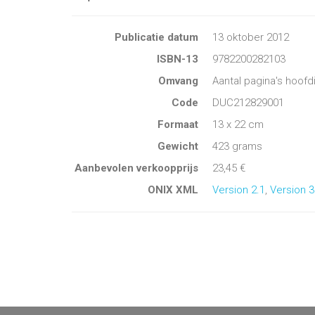
Publicatie datum
13 oktober 2012
ISBN-13
9782200282103
Omvang
Aantal pagina's hoofd
Code
DUC212829001
Formaat
13 x 22 cm
Gewicht
423 grams
Aanbevolen verkoopprijs
23,45 €
ONIX XML
Version 2.1
,
Version 3