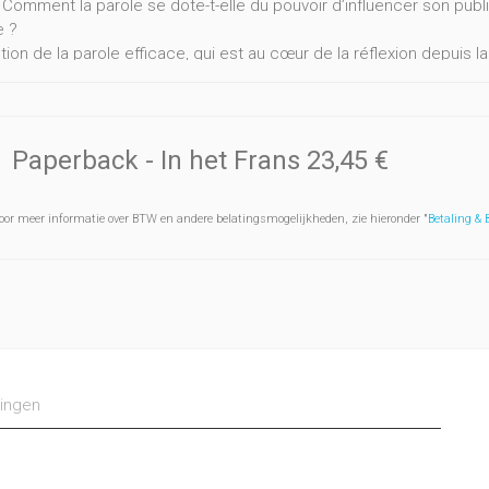
 Comment la parole se dote-t-elle du pouvoir d’influencer son publ
e ?
ion de la parole efficace, qui est au cœur de la réflexion depuis l
ences du langage et de la communication, mais aussi dans d’autre
s politiques. Dans cet ouvrage devenu un classique, l’auteur offre
roche originale dite de l’« argumentation dans le discours », dont 
Paperback
- In het Frans
23,45 €
s à Le Pen, des débats sur la guerre à l’interview électorale et au 
x exemples destinés à concrétiser le propos. Il fournit ce faisan
r dans leur spécificité les discours politiques, médiatiques et litt
oor meer informatie over BTW en andere belatingsmogelijkheden, zie hieronder "
Betaling &
ingen