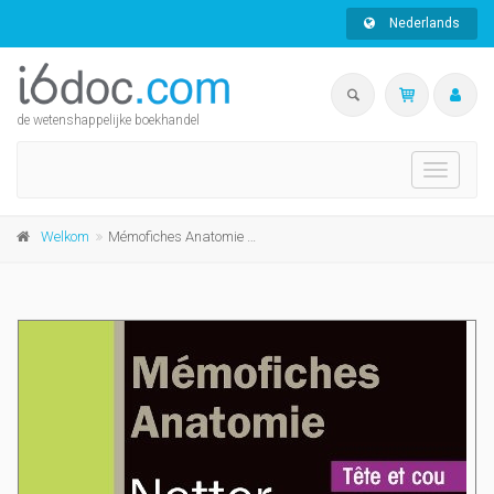
Nederlands
de wetenshappelijke boekhandel
Toggle
navigati
Welkom
Mémofiches Anatomie Netter Tête et cou