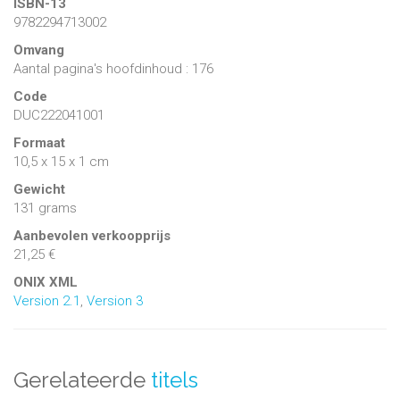
ISBN-13
9782294713002
Omvang
Aantal pagina's hoofdinhoud : 176
Code
DUC222041001
Formaat
10,5 x 15 x 1 cm
Gewicht
131 grams
Aanbevolen verkoopprijs
21,25 €
ONIX XML
Version 2.1
,
Version 3
Gerelateerde
titels