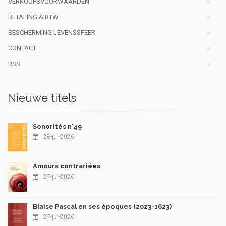
VERKOOPSVOORWAARDEN
BETALING & BTW
BESCHERMING LEVENSSFEER
CONTACT
RSS
Nieuwe titels
Sonorités n°49
28-jul-2026
Amours contrariées
27-jul-2026
Blaise Pascal en ses époques (2023-1623)
27-jul-2026