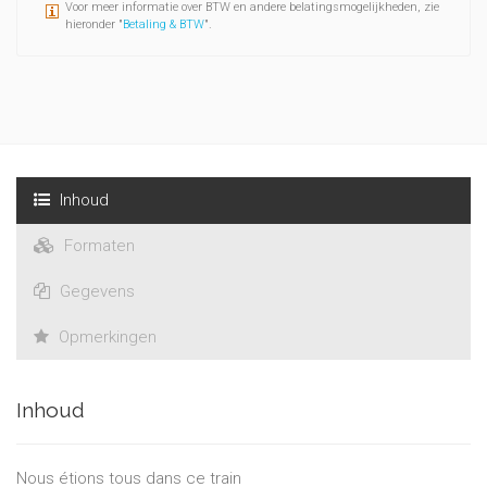
Voor meer informatie over BTW en andere belatingsmogelijkheden, zie
hieronder "
Betaling & BTW
".
Inhoud
Formaten
Gegevens
Opmerkingen
Inhoud
Nous étions tous dans ce train