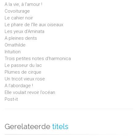
A la vie, à l'amour !
Covoiturage
Le cahier noir
Le phare de l'île aux oiseaux
Les yeux d’Aminata
A pleines dents
Omathilde
Intuition
Trois petites notes d’harmonica
Le passeur du lac
Plumes de cirque
Un tricot vieux rose
A l’abordage !
Elle voulait revoir l’océan
Post-it
Gerelateerde
titels