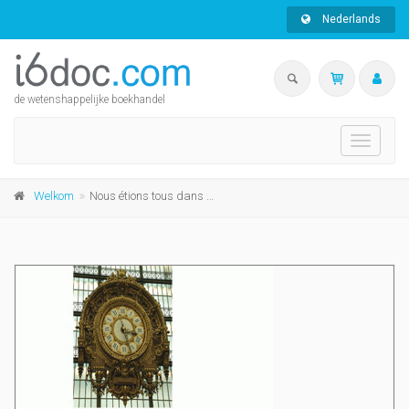
Nederlands
de wetenshappelijke boekhandel
Toggle
navigati
Welkom
Nous étions tous dans ce train