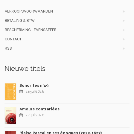
VERKOOPSVOORWAARDEN
BETALING & BTW
BESCHERMING LEVENSSFEER
CONTACT
RSS
Nieuwe titels
Sonorités n°49
28-jul-2026
Amours contrariées
27-jul-2026
Blaise Pascal en ses époques (2023-1623)