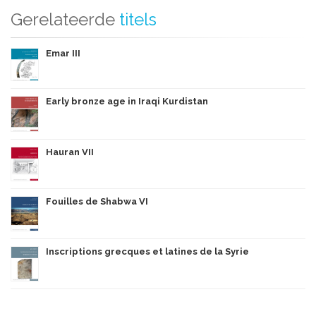
Gerelateerde
titels
Emar III
Early bronze age in Iraqi Kurdistan
Hauran VII
Fouilles de Shabwa VI
Inscriptions grecques et latines de la Syrie