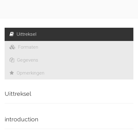
Uittreksel
Formaten
Gegevens
Opmerkingen
Uittreksel
introduction