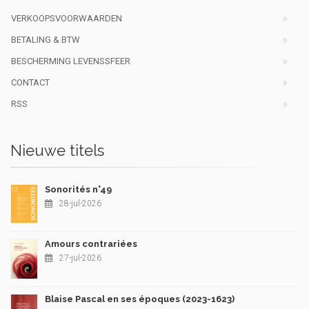
VERKOOPSVOORWAARDEN
BETALING & BTW
BESCHERMING LEVENSSFEER
CONTACT
RSS
Nieuwe titels
Sonorités n°49
28-jul-2026
Amours contrariées
27-jul-2026
Blaise Pascal en ses époques (2023-1623)