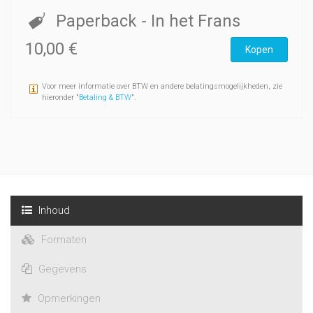
Paperback
- In het Frans
10,00 €
Kopen
Voor meer informatie over BTW en andere belatingsmogelijkheden, zie
hieronder "
Betaling & BTW
".
Inhoud
Formaten
Gegevens
Opmerkingen