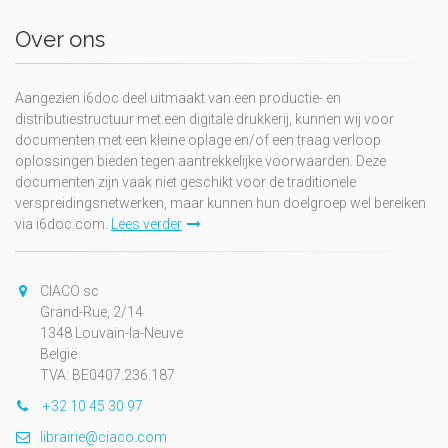
Over ons
Aangezien i6doc deel uitmaakt van een productie- en
distributiestructuur met een digitale drukkerij, kunnen wij voor
documenten met een kleine oplage en/of een traag verloop
oplossingen bieden tegen aantrekkelijke voorwaarden. Deze
documenten zijn vaak niet geschikt voor de traditionele
verspreidingsnetwerken, maar kunnen hun doelgroep wel bereiken
via i6doc.com.
Lees verder
CIACO sc
Grand-Rue, 2/14
1348 Louvain-la-Neuve
België
TVA: BE0407.236.187
+32 10 45 30 97
librairie@ciaco.com