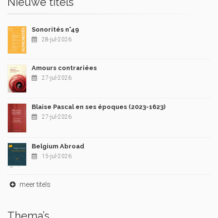
Nieuwe titels
Sonorités n°49
28-jul-2026
Amours contrariées
27-jul-2026
Blaise Pascal en ses époques (2023-1623)
27-jul-2026
Belgium Abroad
15-jul-2026
meer titels
Thema’s