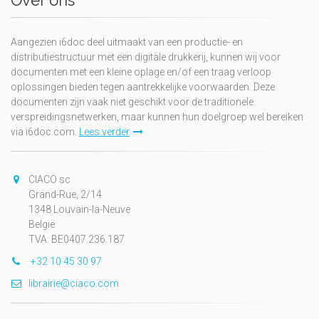
Over ons
Aangezien i6doc deel uitmaakt van een productie- en
distributiestructuur met een digitale drukkerij, kunnen wij voor
documenten met een kleine oplage en/of een traag verloop
oplossingen bieden tegen aantrekkelijke voorwaarden. Deze
documenten zijn vaak niet geschikt voor de traditionele
verspreidingsnetwerken, maar kunnen hun doelgroep wel bereiken
via i6doc.com.
Lees verder
CIACO sc
Grand-Rue, 2/14
1348 Louvain-la-Neuve
België
TVA: BE0407.236.187
+32 10 45 30 97
librairie@ciaco.com