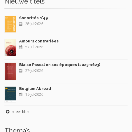
Nieuwe titels
Sonorités n°49
28-jul-2026
Amours contrariées
27-jul-2026
Blaise Pascal en ses époques (2023-1623)
27-jul-2026
Belgium Abroad
15-jul-2026
meer titels
Thema’s