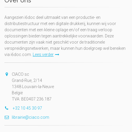
Over ons
Aangezien i6doc deel uitmaakt van een productie- en
distributiestructuur met een digitale drukkerij, kunnen wij voor
documenten met een kleine oplage en/of een traag verloop
oplossingen bieden tegen aantrekkelijke voorwaarden. Deze
documenten zijn vaak niet geschikt voor de traditionele
verspreidingsnetwerken, maar kunnen hun doelgroep wel bereiken
via i6doc.com.
Lees verder
CIACO sc
Grand-Rue, 2/14
1348 Louvain-la-Neuve
België
TVA: BE0407.236.187
+32 10 45 30 97
librairie@ciaco.com