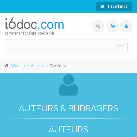
Nederlands
de wetenshappelijke boekhandel
Toggle
navigati
Welkom
Auteurs
Zoé Vrolix
AUTEURS & BIJDRAGERS
AUTEURS