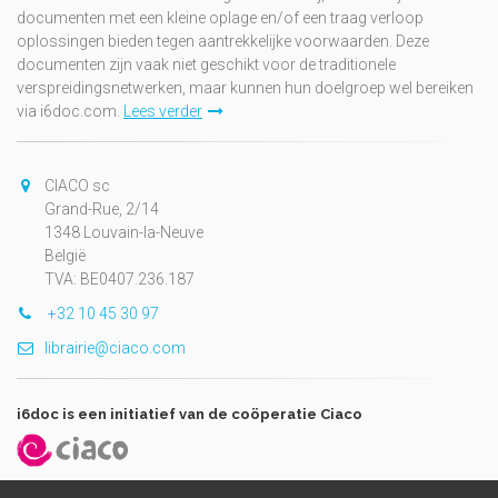
documenten met een kleine oplage en/of een traag verloop
oplossingen bieden tegen aantrekkelijke voorwaarden. Deze
documenten zijn vaak niet geschikt voor de traditionele
verspreidingsnetwerken, maar kunnen hun doelgroep wel bereiken
via i6doc.com.
Lees verder
CIACO sc
Grand-Rue, 2/14
1348 Louvain-la-Neuve
België
TVA: BE0407.236.187
+32 10 45 30 97
librairie@ciaco.com
i6doc is een initiatief van de coöperatie Ciaco